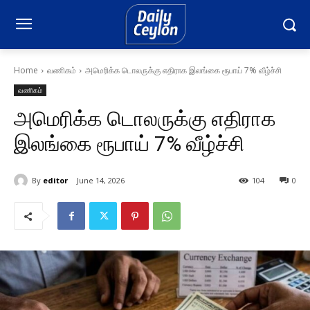
Home
வணிகம்
அமெரிக்க டொலருக்கு எதிராக இலங்கை ரூபாய் 7% வீழ்ச்சி
வணிகம்
அமெரிக்க டொலருக்கு எதிராக
இலங்கை ரூபாய் 7% வீழ்ச்சி
By
editor
June 14, 2026
104
0