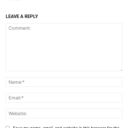
LEAVE A REPLY
Comment:
Na
Ema
Web
Save my name, email, and website in this browser for the