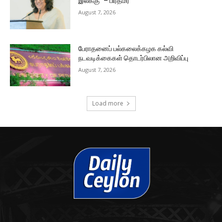
இலக்கு” – பிரதமர்
August 7, 2026
பேராதனைப் பல்கலைக்கழக கல்வி
நடவடிக்கைகள் தொடர்பிலான அறிவிப்பு
August 7, 2026
Load more