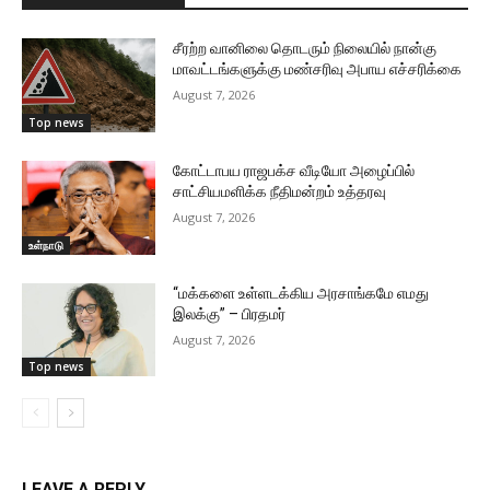
சீரற்ற வானிலை தொடரும் நிலையில் நான்கு
மாவட்டங்களுக்கு மண்சரிவு அபாய எச்சரிக்கை
August 7, 2026
Top news
கோட்டாபய ராஜபக்ச வீடியோ அழைப்பில்
சாட்சியமளிக்க நீதிமன்றம் உத்தரவு
August 7, 2026
உள்நாடு
“மக்களை உள்ளடக்கிய அரசாங்கமே எமது
இலக்கு” – பிரதமர்
August 7, 2026
Top news
LEAVE A REPLY