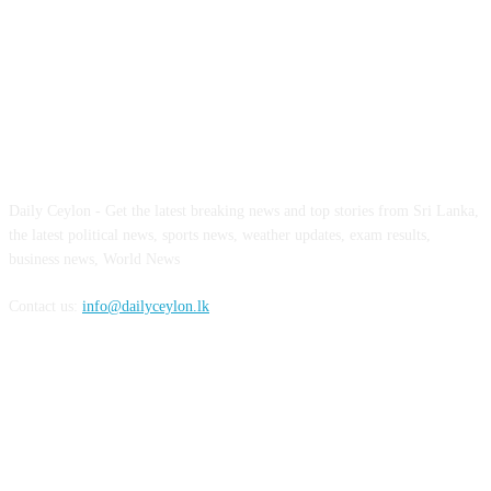
ABOUT US
Daily Ceylon - Get the latest breaking news and top stories from Sri Lanka,
the latest political news, sports news, weather updates, exam results,
business news, World News
Contact us:
info@dailyceylon.lk
FOLLOW US