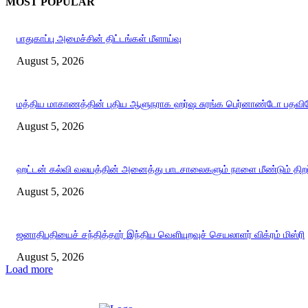
MOST POPULAR
பாதுகாப்பு அமைச்சின் திட்டங்கள் மீளாய்வு
August 5, 2026
மத்திய மாகாணத்தின் புதிய ஆளுநராக ஹர்ஷ சுரங்க பெர்னாண்டோ பதவியே
August 5, 2026
ஹட்டன் கல்வி வலயத்தின் அனைத்து பாடசாலைகளும் நாளை மீண்டும் திறப்
August 5, 2026
ஜனாதிபதியைச் சந்தித்தார் இந்திய வெளியுறவுச் செயலாளர் விக்ரம் மிஸ்ரி
August 5, 2026
Load more