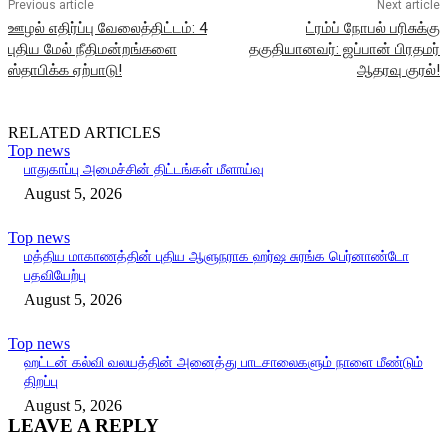
Previous article
Next article
ஊழல் எதிர்ப்பு வேலைத்திட்டம்: 4
ட்ரம்ப் நோபல் பரிசுக்கு
புதிய மேல் நீதிமன்றங்களை
தகுதியானவர்: ஜப்பான் பிரதமர்
ஸ்தாபிக்க ஏற்பாடு!
ஆதரவு குரல்!
RELATED ARTICLES
Top news
பாதுகாப்பு அமைச்சின் திட்டங்கள் மீளாய்வு
August 5, 2026
Top news
மத்திய மாகாணத்தின் புதிய ஆளுநராக ஹர்ஷ சுரங்க பெர்னாண்டோ
பதவியேற்பு
August 5, 2026
Top news
ஹட்டன் கல்வி வலயத்தின் அனைத்து பாடசாலைகளும் நாளை மீண்டும்
திறப்பு
August 5, 2026
LEAVE A REPLY