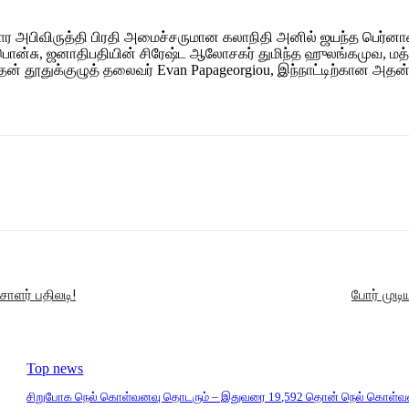
ார அபிவிருத்தி பிரதி அமைச்சருமான கலாநிதி அனில் ஜயந்த பெர்
ொன்சு, ஜனாதிபதியின் சிரேஷ்ட ஆலோசகர் துமிந்த ஹுலங்கமுவ, மத்தி
 தூதுக்குழுத் தலைவர் Evan Papageorgiou, இந்நாட்டிற்கான அதன் நிர
சாளர் பதிலடி!
போர் முட
Top news
சிறுபோக நெல் கொள்வனவு தொடரும் – இதுவரை 19,592 தொன் நெல் கொள்வ