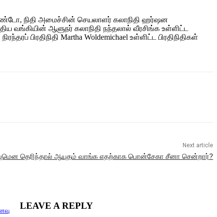
னாண்டோ, நிதி அமைச்சின் செயலாளர் கலாநிதி ஹர்ஷன
ய வங்கியின் ஆளுநர் கலாநிதி நந்தலால் வீரசிங்க உள்ளிட்ட
ந்தரப் பிரதிநிதி Martha Woldemichael உள்ளிட்ட பிரதிநிதிகள்
Next article
ியுமென தெரிந்தால் ஆயுதம் வாங்க எதற்காக பொன்சேகா சீனா சென்றார்?
LEAVE A REPLY
னவு