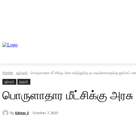
முகப்பு
உள்நாடு
வெளிநாடு
வணிகம்
Home
உள்நாடு
பொருளாதார மீட்சிக்கு அரசு எடுத்துக்கு நடவடிக்கைகளுக்கு ஐஎம்எப் பாரா
உள்நாடு
செய்தி
பொருளாதார மீட்சிக்கு அரசு 
By
Editor 2
October 7, 2025
Share