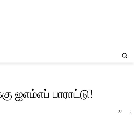
ு ஐஎம்எப் பாராட்டு!
33
0