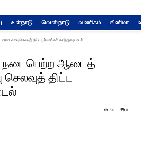
ு
உள்நாடு
வெளிநாடு
வணிகம்
சினிமா
வ
ன வரவு செலவுத் திட்ட பூர்வாங்கக் கலந்துரையாடல்
 நடைபெற்ற ஆடைத்
செலவுத் திட்ட
ாடல்
34
0