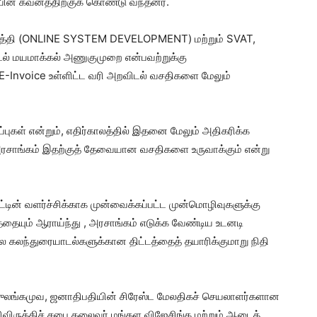
யின் கவனத்திற்குக் கொண்டு வந்தனர்.
ருத்தி (ONLINE SYSTEM DEVELOPMENT) மற்றும் SVAT,
டல் மயமாக்கல் அணுகுமுறை என்பவற்றுக்கு
E-Invoice உள்ளிட்ட வரி அறவிடல் வசதிகளை மேலும்
ப்புகள் என்றும், எதிர்காலத்தில் இதனை மேலும் அதிகரிக்க
அரசாங்கம் இதற்குத் தேவையான வசதிகளை உருவாக்கும் என்று
்டின் வளர்ச்சிக்காக முன்வைக்கப்பட்ட முன்மொழிவுகளுக்கு
ையும் ஆராய்ந்து , அரசாங்கம் எடுக்க வேண்டிய உடனடி
ால கலந்துரையாடல்களுக்கான திட்டத்தைத் தயாரிக்குமாறு நிதி
ுலங்கமுவ, ஜனாதிபதியின் சிரேஸ்ட மேலதிகச் செயலாளர்களான
விருத்திச் சபை தலைவர் மங்கள விஜேசிங்க மற்றும் ஆடைத்