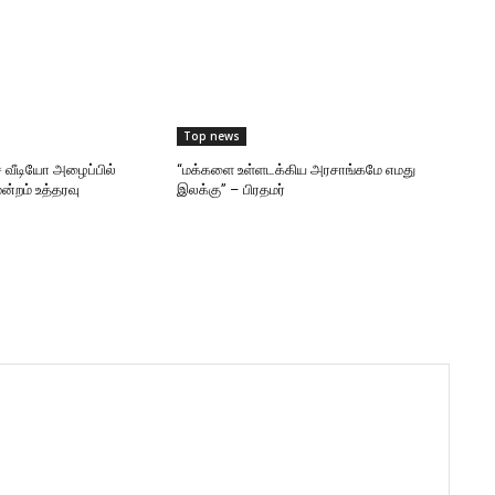
Top news
 வீடியோ அழைப்பில்
“மக்களை உள்ளடக்கிய அரசாங்கமே எமது
ன்றம் உத்தரவு
இலக்கு” – பிரதமர்