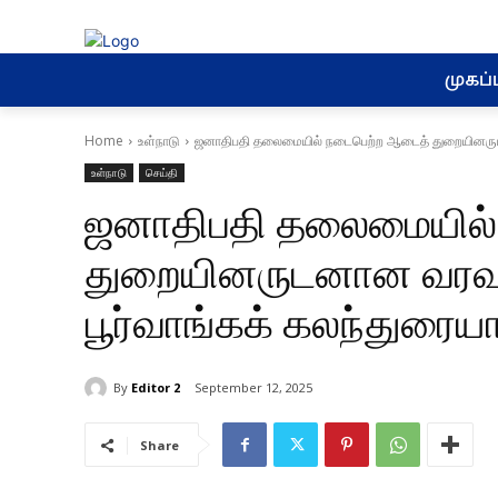
முகப்ப
Home
உள்நாடு
ஜனாதிபதி தலைமையில் நடைபெற்ற ஆடைத் துறையினருடனா
உள்நாடு
செய்தி
ஜனாதிபதி தலைமையில்
துறையினருடனான வரவு 
பூர்வாங்கக் கலந்துரைய
By
Editor 2
September 12, 2025
Share