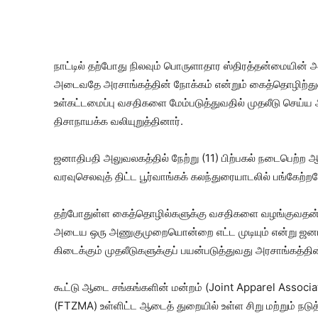
நாட்டில் தற்போது நிலவும் பொருளாதார ஸ்திரத்தன்மையின்
அடைவதே அரசாங்கத்தின் நோக்கம் என்றும் கைத்தொழிற்துற
உள்கட்டமைப்பு வசதிகளை மேம்படுத்துவதில் முதலீடு செய்ய
திசாநாயக்க வலியுறுத்தினார்.
ஜனாதிபதி அலுவலகத்தில் நேற்று (11) பிற்பகல் நடைபெற்ற 
வரவுசெலவுத் திட்ட பூர்வாங்கக் கலந்துரையாடலில் பங்கேற்ற
தற்போதுள்ள கைத்தொழில்களுக்கு வசதிகளை வழங்குவதன் மூலம
அடைய ஒரு அணுகுமுறையொன்றை எட்ட முடியும் என்று ஜனாதிப
கிடைக்கும் முதலீடுகளுக்குப் பயன்படுத்துவது அரசாங்கத்தி
கூட்டு ஆடை சங்கங்களின் மன்றம் (Joint Apparel Associat
(FTZMA) உள்ளிட்ட ஆடைத் துறையில் உள்ள சிறு மற்றும் நடு