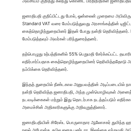
அவசியம் குறித்து கலந்து கொண்ட பிரதிநிதிகள் ஜனாதிபதி
ஜனாதிபதி குறிப்பிட்டது போல், ஒன்லைன் முறைமை அபிவி
Standard VAT வரை மேம்படுத்துவது அரசாங்கத்தின் டிஜிட்
கைத்தொழிற்துறையினர் இதன் போது நன்றி தெரிவித்தனர். 
மேம்படுத்தவும் அவர்கள் பரிந்துரைத்தனர்.
தற்பொழுது உற்பத்திகளில் 55% பெறுமதி சேர்க்கப்பட்ட தயாரி
எதிர்பார்ப்பதாக கைத்தொழிற்துறையினர் தெரிவித்ததோடு 
நம்பிக்கை தெரிவித்தனர்.
இந்தத் துறையில் நீண்டகால அனுபவத்தின் அடிப்படையில் நாட
நன்றி தெரிவித்த ஜனாதிபதி, அந்த முன்மொழிவுகள் அனைத்த
நடவடிக்கைகள் மற்றும் இது தொடர்பாக நடத்தப்படும் எதிர்க
அமைச்சின் அதிகாரிகளுக்கு அறிவுறுத்தினார்.
ஜனாதிபதியின் சிரேஸ்ட பொருளாதார ஆலோசகர் துமிந்த ஹ
ரஸல் அபோன்சு, கபில ஜனக பண்டார, இலங்கை ஏற்றுமதி அபி