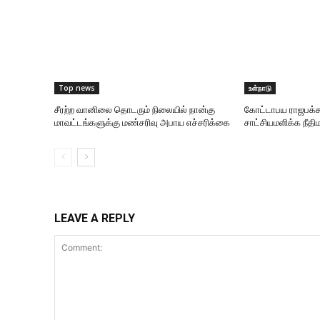
Top news
உள்நாடு
சீரற்ற வானிலை தொடரும் நிலையில் நான்கு
கோட்டாபய ராஜபக்ச
மாவட்டங்களுக்கு மண்சரிவு அபாய எச்சரிக்கை
சாட்சியமளிக்க நீதிம
LEAVE A REPLY