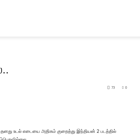
ு
உள்நாடு
வெளிநாடு
வணிகம்
சினிமா
வ
..
73
0
 தனது உடல் எடையை அதிகம் குறைத்து இந்தியன் 2 படத்தில்
டம்பெறவில்லை.