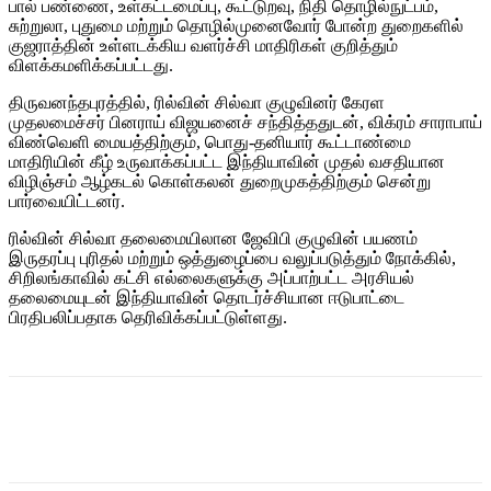
பால் பண்ணை, உள்கட்டமைப்பு, கூட்டுறவு, நிதி தொழில்நுட்பம்,
சுற்றுலா, புதுமை மற்றும் தொழில்முனைவோர் போன்ற துறைகளில்
குஜராத்தின் உள்ளடக்கிய வளர்ச்சி மாதிரிகள் குறித்தும்
விளக்கமளிக்கப்பட்டது.
திருவனந்தபுரத்தில், ரில்வின் சில்வா குழுவினர் கேரள
முதலமைச்சர் பினராய் விஜயனைச் சந்தித்ததுடன், விக்ரம் சாராபாய்
விண்வெளி மையத்திற்கும், பொது-தனியார் கூட்டாண்மை
மாதிரியின் கீழ் உருவாக்கப்பட்ட இந்தியாவின் முதல் வசதியான
விழிஞ்சம் ஆழ்கடல் கொள்கலன் துறைமுகத்திற்கும் சென்று
பார்வையிட்டனர்.
ரில்வின் சில்வா தலைமையிலான ஜேவிபி குழுவின் பயணம்
இருதரப்பு புரிதல் மற்றும் ஒத்துழைப்பை வலுப்படுத்தும் நோக்கில்,
சிறிலங்காவில் கட்சி எல்லைகளுக்கு அப்பாற்பட்ட அரசியல்
தலைமையுடன் இந்தியாவின் தொடர்ச்சியான ஈடுபாட்டை
பிரதிபலிப்பதாக தெரிவிக்கப்பட்டுள்ளது.