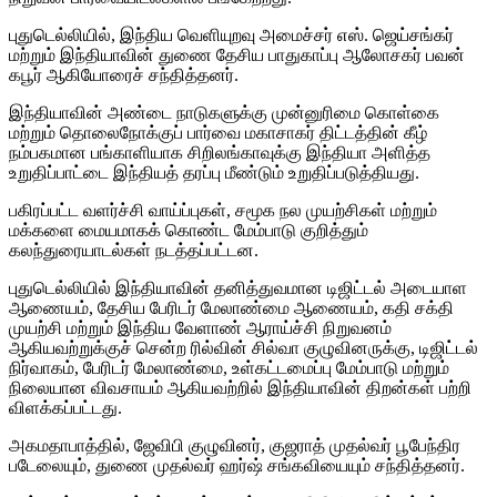
புதுடெல்லியில், இந்திய வெளியுறவு அமைச்சர் எஸ். ஜெய்சங்கர்
மற்றும் இந்தியாவின் துணை தேசிய பாதுகாப்பு ஆலோசகர் பவன்
கபூர் ஆகியோரைச் சந்தித்தனர்.
இந்தியாவின் அண்டை நாடுகளுக்கு முன்னுரிமை கொள்கை
மற்றும் தொலைநோக்குப் பார்வை மகாசாகர் திட்டத்தின் கீழ்
நம்பகமான பங்காளியாக சிறிலங்காவுக்கு இந்தியா அளித்த
உறுதிப்பாட்டை இந்தியத் தரப்பு மீண்டும் உறுதிப்படுத்தியது.
பகிரப்பட்ட வளர்ச்சி வாய்ப்புகள், சமூக நல முயற்சிகள் மற்றும்
மக்களை மையமாகக் கொண்ட மேம்பாடு குறித்தும்
கலந்துரையாடல்கள் நடத்தப்பட்டன.
புதுடெல்லியில் இந்தியாவின் தனித்துவமான டிஜிட்டல் அடையாள
ஆணையம், தேசிய பேரிடர் மேலாண்மை ஆணையம், கதி சக்தி
முயற்சி மற்றும் இந்திய வேளாண் ஆராய்ச்சி நிறுவனம்
ஆகியவற்றுக்குச் சென்ற ரில்வின் சில்வா குழுவினருக்கு, டிஜிட்டல்
நிர்வாகம், பேரிடர் மேலாண்மை, உள்கட்டமைப்பு மேம்பாடு மற்றும்
நிலையான விவசாயம் ஆகியவற்றில் இந்தியாவின் திறன்கள் பற்றி
விளக்கப்பட்டது.
அகமதாபாத்தில், ஜேவிபி குழுவினர், குஜராத் முதல்வர் பூபேந்திர
படேலையும், துணை முதல்வர் ஹர்ஷ் சங்கவியையும் சந்தித்தனர்.