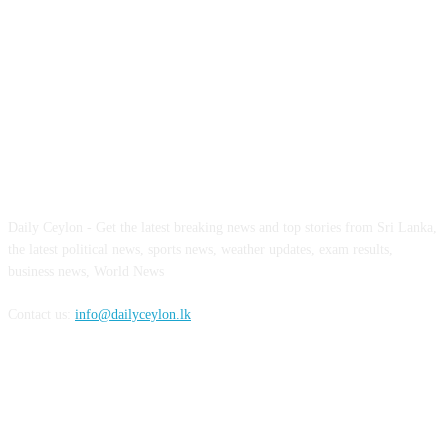
ABOUT US
Daily Ceylon - Get the latest breaking news and top stories from Sri Lanka,
the latest political news, sports news, weather updates, exam results,
business news, World News
Contact us:
info@dailyceylon.lk
FOLLOW US