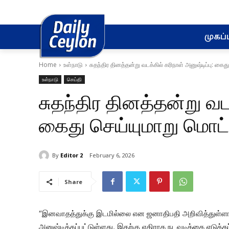
முகப்ப
Home
உள்நாடு
சுதந்திர தினத்தன்று வடக்கில் கரிநாள் அனுஷ்டிப்பு: கைது
உள்நாடு
செய்தி
சுதந்திர தினத்தன்று வடக
கைது செய்யுமாறு மொட்டு
By
Editor 2
February 6, 2026
Share
“இனவாதத்துக்கு இடமில்லை என ஜனாதிபதி அறிவித்துள்ளார். 
அனுஷ்டிக்கப்பட்டுள்ளது. இதற்கு எதிராக நடவடிக்கை எடுக்க