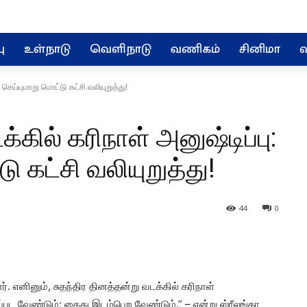
ு
உள்நாடு
வெளிநாடு
வணிகம்
சினிமா
வ
 செய்யுமாறு மொட்டு கட்சி வலியுறுத்து!
்கில் கரிநாள் அனுஷ்டிப்பு:
 கட்சி வலியுறுத்து!
44
0
எனினும், சுதந்திர தினத்தன்று வடக்கில் கரிநாள்
ப்பட வேண்டும்: கைது இடம்பெற வேண்டும்.” – என்று ஸ்ரீலங்கா