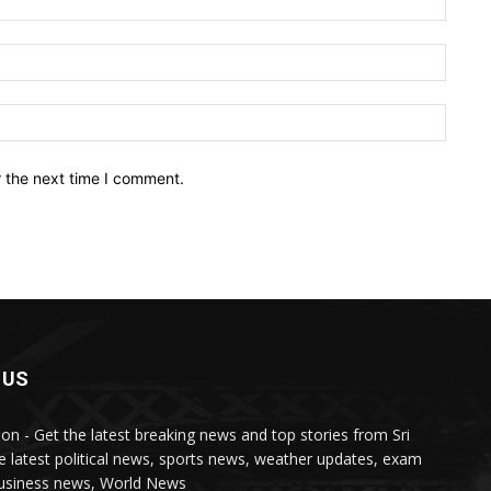
Email:
Websit
r the next time I comment.
 US
lon - Get the latest breaking news and top stories from Sri
e latest political news, sports news, weather updates, exam
business news, World News