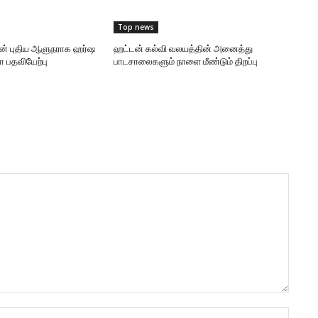
Top news
ன் புதிய ஆளுநராக ஹர்ஷ
ஹட்டன் கல்வி வலயத்தின் அனைத்து
 பதவியேற்பு
பாடசாலைகளும் நாளை மீண்டும் திறப்பு
Name: