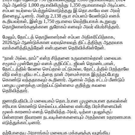
ஆம் ஆண்டு 1,000 ரூபாவிலிருந்து 1,350 ரூபாவாகவும் அடிப்படை
சம்பள உயர்வை பெற்றுக்கொடுத்தது இ.தொ.காவே என அவர்
நினைவூட்டினார். அன்று 2,138 ரூபா சம்பளம் வேண்டும் எனக்
கூறியவர்கள், இன்று 1,750 ரூபாவை வெற்றியாகக் கூறுவது
தொழிலாளர்களுக்கான துரோகம் எனவும் அவர் விமர்சித்தார்.
மேலும், தோட்டத் தொழிலாளர்கள் சம்பள அதிகரிப்பிற்காக,
2026ஆம் ஆண்டுக்கான வரவுசெலவுத் திட்டத்திற்கு ஆதரவாக
வாக்களித்திருந்தேன் என்பதனை தெரிவிக்கின்றேன்.
“நான் அல்ல, நாம்” என்ற சிந்தனை உருவானால்தான் மலையக
சமூகம் முன்னேறும் எனக் குறிப்பிட்ட ஜீவன் தொண்டமான்,
தோட்டத்தில் வேலை செய்தால் மட்டுமல்ல, தோட்டத்தில் பிறந்தாலே
வீடு என்ற புதிய சட்டத்தை நான் அமைச்சராக இருந்தப்போது
கொண்டு வந்ததாகவும் கூறினார். ஆனால் அந்த சட்டம் மீண்டும்
பழைய முறைக்கு மாற்றப்பட்டுள்ளமை குறித்து கவலை
தெரிவித்தார்.
ஜனாதிபதியிடம் மலையகம் தொடர்பான முழுமையான தகவல்கள்
சரியாக கொண்டு செல்லப்படவில்லை என்பதே பிரச்சினையின்
மூலக் காரணம் எனத் தெரிவித்த அவர், டித்வா புயலுக்குப்
பின்னரான நிவாரண நடவடிக்கைகளையும் அதற்கான உதாரணமாக
எடுத்துக்காட்டினார்.
தற்போதைய அரசாங்கம் மலையக மக்களுக்கு வழங்கிய