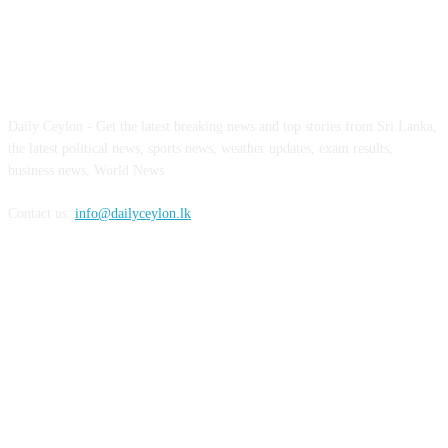
ABOUT US
Daily Ceylon - Get the latest breaking news and top stories from Sri Lanka,
the latest political news, sports news, weather updates, exam results,
business news, World News
Contact us:
info@dailyceylon.lk
FOLLOW US