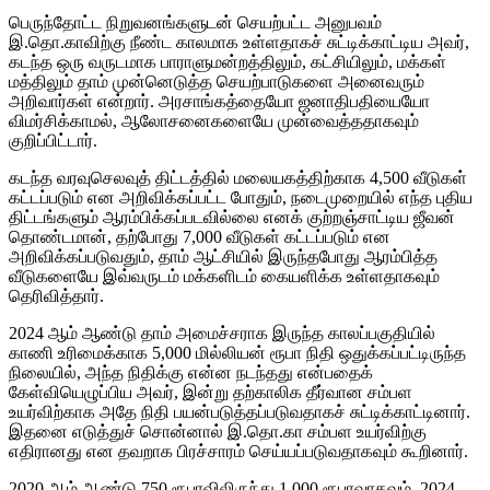
பெருந்தோட்ட நிறுவனங்களுடன் செயற்பட்ட அனுபவம்
இ.தொ.காவிற்கு நீண்ட காலமாக உள்ளதாகச் சுட்டிக்காட்டிய அவர்,
கடந்த ஒரு வருடமாக பாராளுமன்றத்திலும், கட்சியிலும், மக்கள்
மத்திலும் தாம் முன்னெடுத்த செயற்பாடுகளை அனைவரும்
அறிவார்கள் என்றார். அரசாங்கத்தையோ ஜனாதிபதியையோ
விமர்சிக்காமல், ஆலோசனைகளையே முன்வைத்ததாகவும்
குறிப்பிட்டார்.
கடந்த வரவுசெலவுத் திட்டத்தில் மலையகத்திற்காக 4,500 வீடுகள்
கட்டப்படும் என அறிவிக்கப்பட்ட போதும், நடைமுறையில் எந்த புதிய
திட்டங்களும் ஆரம்பிக்கப்படவில்லை எனக் குற்றஞ்சாட்டிய ஜீவன்
தொண்டமான், தற்போது 7,000 வீடுகள் கட்டப்படும் என
அறிவிக்கப்படுவதும், தாம் ஆட்சியில் இருந்தபோது ஆரம்பித்த
வீடுகளையே இவ்வருடம் மக்களிடம் கையளிக்க உள்ளதாகவும்
தெரிவித்தார்.
2024 ஆம் ஆண்டு தாம் அமைச்சராக இருந்த காலப்பகுதியில்
காணி உரிமைக்காக 5,000 மில்லியன் ரூபா நிதி ஒதுக்கப்பட்டிருந்த
நிலையில், அந்த நிதிக்கு என்ன நடந்தது என்பதைக்
கேள்வியெழுப்பிய அவர், இன்று தற்காலிக தீர்வான சம்பள
உயர்விற்காக அதே நிதி பயன்படுத்தப்படுவதாகச் சுட்டிக்காட்டினார்.
இதனை எடுத்துச் சொன்னால் இ.தொ.கா சம்பள உயர்விற்கு
எதிரானது என தவறாக பிரச்சாரம் செய்யப்படுவதாகவும் கூறினார்.
2020 ஆம் ஆண்டு 750 ரூபாவிலிருந்து 1,000 ரூபாவாகவும், 2024