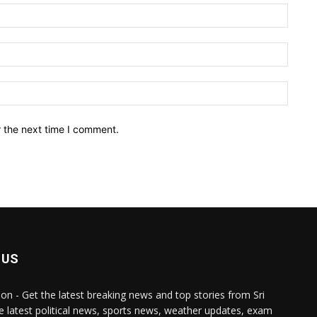
Name:
Email:
Websit
r the next time I comment.
 US
lon - Get the latest breaking news and top stories from Sri
e latest political news, sports news, weather updates, exam