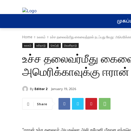
முகப்ப
Home
உலகம்
உச்ச தலைவர்மீது கைவைத்தால் நடப்பது வேறு: அமெரிக்காவ
உலகம்
உள்நாடு
செய்தி
வெளிநாடு
உச்ச தலைவர்மீது கைவைத
அமெரிக்காவுக்கு ஈரான்
By
Editor 2
January 19, 2026
Share
“ஈரான் உச்ச தலைவர் அயதுல்லா அலி கமேனி மீதான எந்தவொ