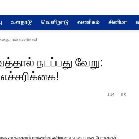
ு
உள்நாடு
வெளிநாடு
வணிகம்
சினிமா
வ
ுக்கு ஈரான் எச்சரிக்கை!
்தால் நடப்பது வேறு:
 எச்சரிக்கை!
34
0
ரு தாக்குதலும் ஈரானுக்கு எதிரான முழுமையான போருக்குச்