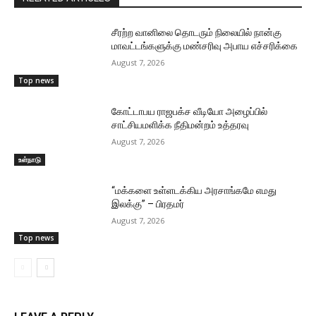
சீரற்ற வானிலை தொடரும் நிலையில் நான்கு
மாவட்டங்களுக்கு மண்சரிவு அபாய எச்சரிக்கை
August 7, 2026
Top news
கோட்டாபய ராஜபக்ச வீடியோ அழைப்பில்
சாட்சியமளிக்க நீதிமன்றம் உத்தரவு
August 7, 2026
உள்நாடு
“மக்களை உள்ளடக்கிய அரசாங்கமே எமது
இலக்கு” – பிரதமர்
August 7, 2026
Top news