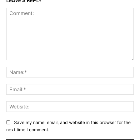
LEAVE A REPLY
Comment:
Na
Ema
Web
Save my name, email, and website in this browser for the
next time I comment.