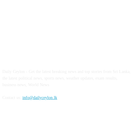
ABOUT US
Daily Ceylon - Get the latest breaking news and top stories from Sri Lanka,
the latest political news, sports news, weather updates, exam results,
business news, World News
Contact us:
info@dailyceylon.lk
FOLLOW US