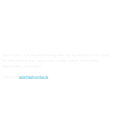
ABOUT US
Daily Ceylon - Get the latest breaking news and top stories from Sri Lanka,
the latest political news, sports news, weather updates, exam results,
business news, World News
Contact us:
info@dailyceylon.lk
FOLLOW US