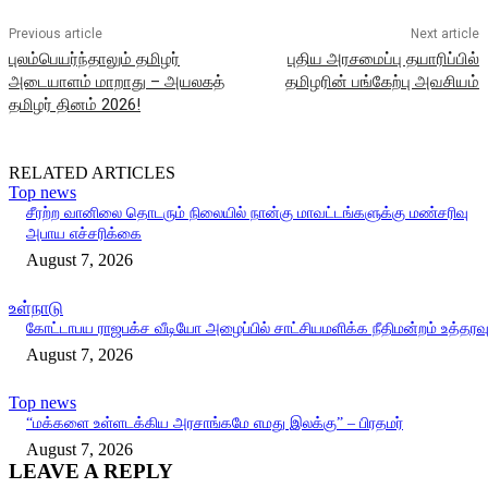
Previous article
Next article
புலம்பெயர்ந்தாலும் தமிழர்
புதிய அரசமைப்பு தயாரிப்பில்
அடையாளம் மாறாது – அயலகத்
தமிழரின் பங்கேற்பு அவசியம்
தமிழர் தினம் 2026!
RELATED ARTICLES
Top news
சீரற்ற வானிலை தொடரும் நிலையில் நான்கு மாவட்டங்களுக்கு மண்சரிவு
அபாய எச்சரிக்கை
August 7, 2026
உள்நாடு
கோட்டாபய ராஜபக்ச வீடியோ அழைப்பில் சாட்சியமளிக்க நீதிமன்றம் உத்தரவ
August 7, 2026
Top news
“மக்களை உள்ளடக்கிய அரசாங்கமே எமது இலக்கு” – பிரதமர்
August 7, 2026
LEAVE A REPLY