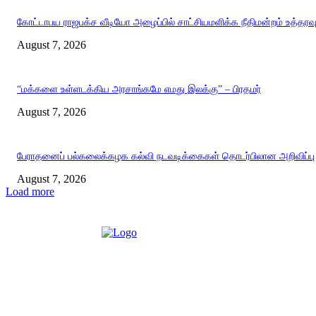
கோட்டாபய ராஜபக்ச வீடியோ அழைப்பில் சாட்சியமளிக்க நீதிமன்றம் உத்தரவ
August 7, 2026
“மக்களை உள்ளடக்கிய அரசாங்கமே எமது இலக்கு” – பிரதமர்
August 7, 2026
பேராதனைப் பல்கலைக்கழக கல்வி நடவடிக்கைகள் தொடர்பிலான அறிவிப்பு
August 7, 2026
Load more