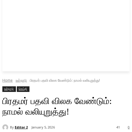
Home
உள்நாடு
பிரதமர் பதவி விலக வேண்டும்: நாமல் வலியுறுத்து!
உள்நாடு
செய்தி
பிரதமர் பதவி விலக வேண்டும்:
நாமல் வலியுறுத்து!
By
Editor 2
January 5, 2026
41
0