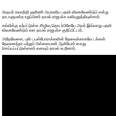
பிரதமர் கலாநிதி ஹரிணி அமரசுரிய பதவி விலகவேண்டும் என்று
நாடாளுமன்ற உறுப்பினர் நாமல் ராஜபக்ச வலியுறுத்தியுள்ளார்.
கல்விக்கு ஏற்பட்டுள்ள சீரழிவு தொடர்பிலேயே அவர் இவ்வாறு பதவி
விலகவேண்டும் என நாமல் ராஜபக்ச குறிப்பிட்டார்.
அதேவேளை, புலி டயஸ்போராக்களின் தேவைக்காகவே டக்ளஸ்
தேவானந்தா மற்றும் பிள்ளையான் ஆகியோர் கைது
செய்யப்பட்டுள்ளனர் எனவும் நாமல் கூறினார்.