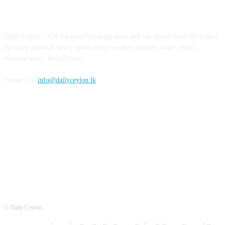
ABOUT US
Daily Ceylon - Get the latest breaking news and top stories from Sri Lanka,
the latest political news, sports news, weather updates, exam results,
business news, World News
Contact us:
info@dailyceylon.lk
FOLLOW US
© Daily Ceylon