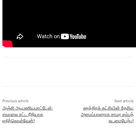
Previous article
Next article
அஞ்சி அடிபணியமாட்டேன்:
சுதந்திரக் கட்சியின் தேசிய
சவாலை சட்ட ரீதியாக
அமைப்பாளராக சாமர சம்பத்
எதிர்கொள்வேன்!
கடமையேற்பு!