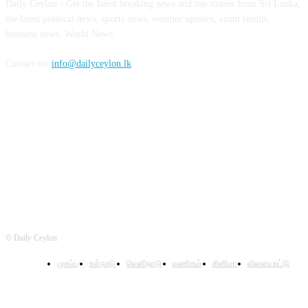
Daily Ceylon - Get the latest breaking news and top stories from Sri Lanka,
the latest political news, sports news, weather updates, exam results,
business news, World News
Contact us:
info@dailyceylon.lk
FOLLOW US
© Daily Ceylon
முகப்பு
உள்நாடு
வெளிநாடு
வணிகம்
சினிமா
விளையாட்டு