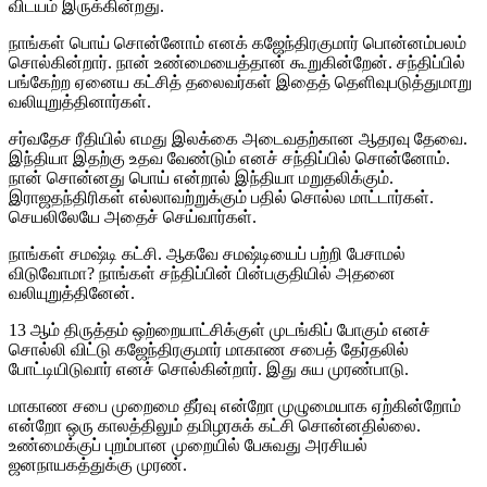
விடயம் இருக்கின்றது.
நாங்கள் பொய் சொன்னோம் எனக் கஜேந்திரகுமார் பொன்னம்பலம்
சொல்கின்றார். நான் உண்மையைத்தான் கூறுகின்றேன். சந்திப்பில்
பங்கேற்ற ஏனைய கட்சித் தலைவர்கள் இதைத் தெளிவுபடுத்துமாறு
வலியுறுத்தினார்கள்.
சர்வதேச ரீதியில் எமது இலக்கை அடைவதற்கான ஆதரவு தேவை.
இந்தியா இதற்கு உதவ வேண்டும் எனச் சந்திப்பில் சொன்னோம்.
நான் சொன்னது பொய் என்றால் இந்தியா மறுதலிக்கும்.
இராஜதந்திரிகள் எல்லாவற்றுக்கும் பதில் சொல்ல மாட்டார்கள்.
செயலிலேயே அதைச் செய்வார்கள்.
நாங்கள் சமஷ்டி கட்சி. ஆகவே சமஷ்டியைப் பற்றி பேசாமல்
விடுவோமா? நாங்கள் சந்திப்பின் பின்பகுதியில் அதனை
வலியுறுத்தினேன்.
13 ஆம் திருத்தம் ஒற்றையாட்சிக்குள் முடங்கிப் போகும் எனச்
சொல்லி விட்டு கஜேந்திரகுமார் மாகாண சபைத் தேர்தலில்
போட்டியிடுவார் எனச் சொல்கின்றார். இது சுய முரண்பாடு.
மாகாண சபை முறைமை தீர்வு என்றோ முழுமையாக ஏற்கின்றோம்
என்றோ ஒரு காலத்திலும் தமிழரசுக் கட்சி சொன்னதில்லை.
உண்மைக்குப் புறம்பான முறையில் பேசுவது அரசியல்
ஜனநாயகத்துக்கு முரண்.