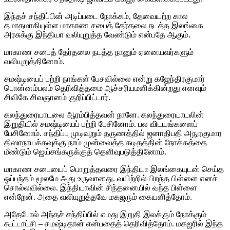
இந்தச் சந்திப்பின் அடிப்படை நோக்கம், தேவையற்ற கால
தமாதமாகியுள்ள மாகாண சபைத் தேர்தலை நடத்த இலங்கை
அரசுக்கு இந்தியா வலியுறுத்த வேண்டும் என்பதே ஆகும்.
மாகாண சபைத் தேர்தலை நடத்த நானும் ஏனையவர்களும்
வலியுறுத்தினோம்.
சமஷ்டியைப் பற்றி நாங்கள் பேசவில்லை என்று கஜேந்திரகுமார்
பொன்னம்பலம் தெரிவித்தமை ஆச்சரியமளிக்கின்றது எனவும்
சிவிகே சிவஞானம் குறிப்பிட்டார்.
கலந்துரையாடலை ஆரம்பித்தவன் நானே. கலந்துரையாடலின்
இறுதியில் சமஷ்டியைப் பற்றி பேசினோம். பல விடயங்களைப்
பேசினோம். சந்திப்பு முடிவுறும் தருணத்தில் ஜனாதிபதி அநுரகுமார
திஸாநாயக்கவுக்கு நாம் முன்வைத்த கடிதத்தின் நோக்கத்தை
மீண்டும் ஜெய்சங்கருக்குத் தெளிவுபடுத்தினோம்.
மாகாண சபையைப் பொறுத்தவரை இந்தியா இலங்கையுடன் செய்த
ஒப்பந்தம் மூலமே அது உருவானது. வயிற்றில் பிறந்த பிள்ளை எனச்
சொல்லவில்லை. இந்தியாவின் சிந்தனையில் வந்த பிள்ளை
என்றேன். அதை வலியுறுத்தவே மகஜரும் கையளித்தோம்.
அதேபோல் அந்தச் சந்திப்பில் எமது இறுதி இலக்கும் நோக்கும்
கூட்டாட்சி – சமஷ்டிதான் என்பதைத் தெரிவித்தோம். மகஜரில் இந்த