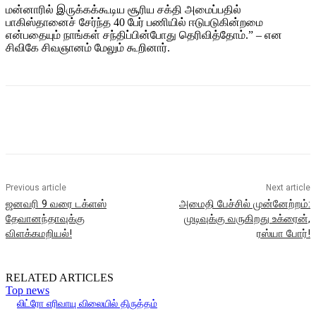
மன்னாரில் இருக்கக்கூடிய சூரிய சக்தி அமைப்பதில்
பாகிஸ்தானைச் சேர்ந்த 40 பேர் பணியில் ஈடுபடுகின்றமை
என்பதையும் நாங்கள் சந்திப்பின்போது தெரிவித்தோம்.” – என
சிவிகே சிவஞானம் மேலும் கூறினார்.
Previous article
Next article
ஜனவரி 9 வரை டக்ளஸ்
அமைதி பேச்சில் முன்னேற்றம்:
தேவானந்தாவுக்கு
முடிவுக்கு வருகிறது உக்ரைன்,
விளக்கமறியல்!
ரஸ்யா போர்!
RELATED ARTICLES
Top news
லிட்ரோ எரிவாயு விலையில் திருத்தம்