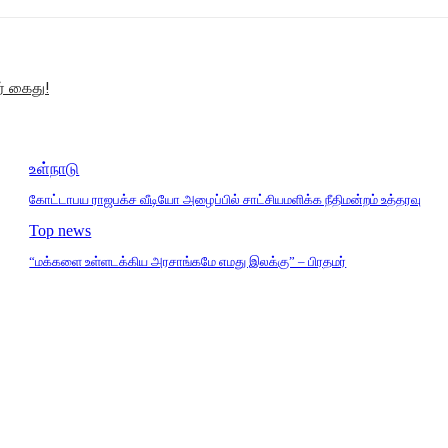
் கைது!
உள்நாடு
கோட்டாபய ராஜபக்ச வீடியோ அழைப்பில் சாட்சியமளிக்க நீதிமன்றம் உத்தரவு
Top news
“மக்களை உள்ளடக்கிய அரசாங்கமே எமது இலக்கு” – பிரதமர்