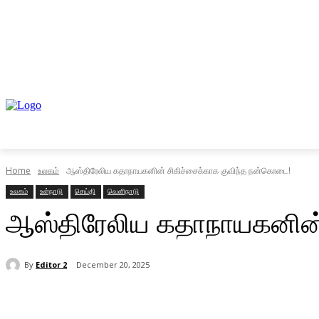
முகப்பு
உள்நாடு
வெளிநாடு
வணிகம்
Home
உலகம்
ஆஸ்திரேலிய கதாநாயகனின் சிகிச்சைக்காக குவிந்த நன்கொடை!
உலகம்
உள்நாடு
செய்தி
வெளிநாடு
ஆஸ்திரேலிய கதாநாயகனின்
By
Editor 2
December 20, 2025
Share