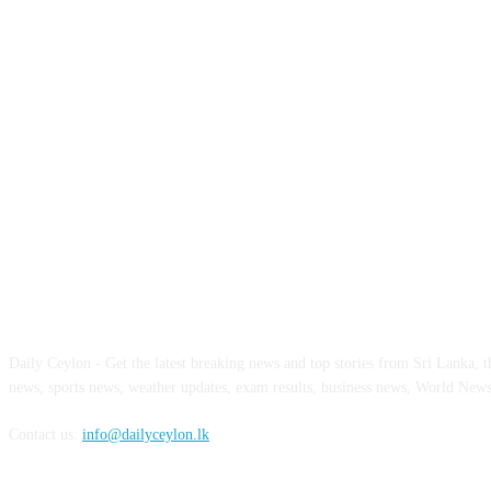
ABOUT US
Daily Ceylon - Get the latest breaking news and top stories from Sri Lanka, the
news, sports news, weather updates, exam results, business news, World New
Contact us:
info@dailyceylon.lk
FOLLOW US