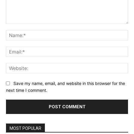
Comment:
Na
Ema
Web
Save my name, email, and website in this browser for the
next time I comment.
MOST POPULAR