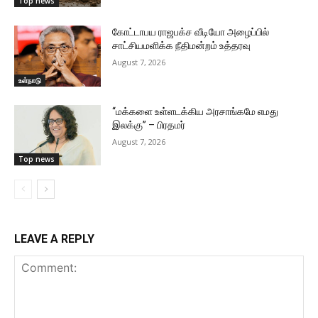
Top news
கோட்டாபய ராஜபக்ச வீடியோ அழைப்பில்
சாட்சியமளிக்க நீதிமன்றம் உத்தரவு
August 7, 2026
உள்நாடு
“மக்களை உள்ளடக்கிய அரசாங்கமே எமது
இலக்கு” – பிரதமர்
August 7, 2026
Top news
LEAVE A REPLY