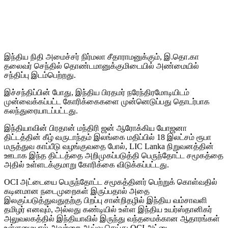
இந்திய நிதி அமைச்சர் நிர்மலா சீதாராமனுக்கும், இ.தொ.கா
தலைவர் செந்தில் தொண்டமானுக்குமிடையில் அண்மையில்
சந்திப்பு இடம்பெற்றது.
இச்சந்திப்பின் போது, இந்திய பிரதமர் நரேந்திரமோடியிடம்
முன்வைக்கப்பட்ட கோரிக்கைகளை முன்னெடுப்பது தொடர்பாக
கலந்துரையாடப்பட்டது.
இந்தியாவின் பிரதான் மந்திரி ஜன் ஆரோக்கிய யோஜனா
திட்டத்தின் கீழ் வருடாந்தம் இலங்கை மதிப்பில் 18 இலட்சம் ரூபா
மருத்துவ காப்பீடு வழங்குவதை போல், LIC Lanka நிறுவனத்தின்
ஊடாக இந்த திட்டத்தை அறிமுகப்படுத்தி பெருந்தோட்ட சமூகத்தை
அதில் உள்ளடக்குமாறு கோரிக்கை விடுக்கப்பட்டது.
OCI அட்டையை பெருந்தோட்ட சமூகத்தினர் பெற்றுக் கொள்வதில்
கடினமான நடைமுறைகள் இருப்பதால் அதை
இலகுப்படுத்துவதுதற்கு பிறப்பு சான்றிதழில் இந்திய வம்சாவளி
தமிழர் எனவும், அல்லது கண்டியில் உள்ள இந்திய உயர்ஸ்தானிகர்
அலுவலகத்தில் இந்தியாவில் இருந்து வந்தமைக்கான ஆதாரங்கள்
உள்ளமையால் அவற்றை ஆய்வு செய்து OCI அட்டை