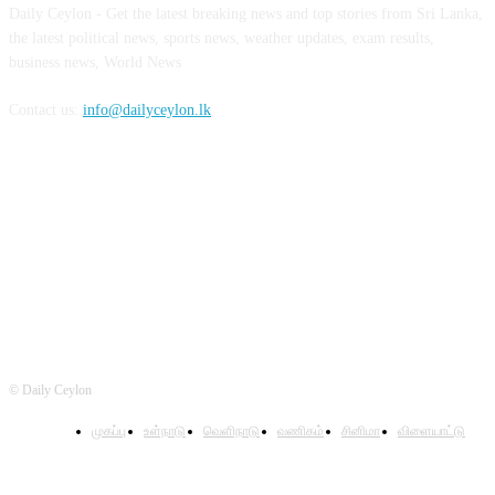
Daily Ceylon - Get the latest breaking news and top stories from Sri Lanka,
the latest political news, sports news, weather updates, exam results,
business news, World News
Contact us:
info@dailyceylon.lk
FOLLOW US
© Daily Ceylon
முகப்பு
உள்நாடு
வெளிநாடு
வணிகம்
சினிமா
விளையாட்டு