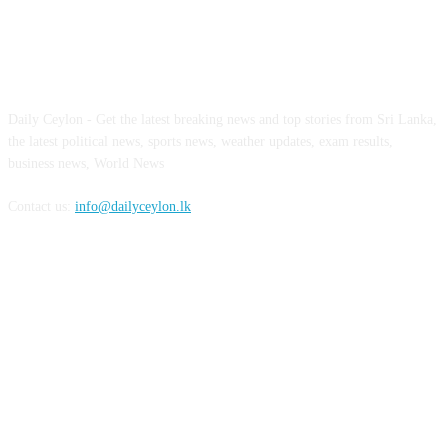
ABOUT US
Daily Ceylon - Get the latest breaking news and top stories from Sri Lanka,
the latest political news, sports news, weather updates, exam results,
business news, World News
Contact us:
info@dailyceylon.lk
FOLLOW US