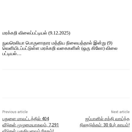
மரக்கறி விலைப்பட்டியல் (9.12.2025)
நுவரெலியா பொருளாதார மத்திய நிலையத்தால் இன்று (9)
வெளியிடப்பட்டுள்ள மரக்கறி வகைகளின் (ஒரு கிலோ) விலை
பட்டியல்…
Previous article
Next article
பதுளை மாவட்டத்தில் 404
ஜப்பானில் சக்தி வாய்ந்த
வீடுகள் முழுமையாகவும், 7,291
நிலநடுக்கம்: 30 பேர் காயம்!
வீடுகள் பகுதியளவும் சேதம்!