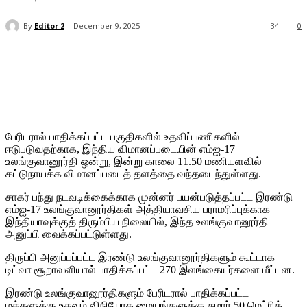
By
Editor 2
December 9, 2025
34
0
பேரிடரால் பாதிக்கப்பட்ட பகுதிகளில் உதவிப்பணிகளில்
ஈடுபடுவதற்காக, இந்திய விமானப்படையின் எம்ஐ-17
உலங்குவானூர்தி ஒன்று, இன்று காலை 11.50 மணியளவில்
கட்டுநாயக்க விமானப்படைத் தளத்தை வந்தடைந்துள்ளது.
சாகர் பந்து நடவடிக்கைக்காக முன்னர் பயன்படுத்தப்பட்ட இரண்டு
எம்ஐ-17 உலங்குவானூர்திகள் அத்தியாவசிய பராமரிப்புக்காக
இந்தியாவுக்குத் திரும்பிய நிலையில், இந்த உலங்குவானூர்தி
அனுப்பி வைக்கப்பட்டுள்ளது.
திருப்பி அனுப்பப்பட்ட இரண்டு உலங்குவானூர்திகளும் கூட்டாக
டிட்வா சூறாவளியால் பாதிக்கப்பட்ட 270 இலங்கையர்களை மீட்டன.
இரண்டு உலங்குவானூர்திகளும் பேரிடரால் பாதிக்கப்பட்ட
மக்களுக்கு உதவும் விநியோக மையங்களுக்கு சுமார் 50 மெட்ரிக்