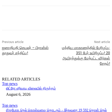
Previous article
Next article
ஜனாதிபதி செயலர் – பிரான்ஸ்
மத்திய மாகாணத்தில் பேரிழப்பு:
தூதுவர் சந்திப்பு!
351 பேர் உயிரிழப்பு! 20
ஆயிரத்துக்கு மேற்பட்ட வீடுகள்
சேதம்!
RELATED ARTICLES
Top news
லிட்ரோ எரிவாயு விலையில் திருத்தம்
August 6, 2026
Top news
சிறுபோக நெல் கொள்வனவு தொடரும் – இதுவரை 19,592 தொன் நெல்