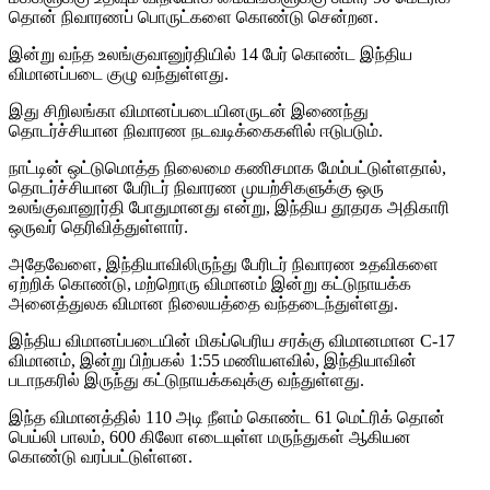
தொன் நிவாரணப் பொருட்களை கொண்டு சென்றன.
இன்று வந்த உலங்குவானுர்தியில் 14 பேர் கொண்ட இந்திய
விமானப்படை குழு வந்துள்ளது.
இது சிறிலங்கா விமானப்படையினருடன் இணைந்து
தொடர்ச்சியான நிவாரண நடவடிக்கைகளில் ஈடுபடும்.
நாட்டின் ஒட்டுமொத்த நிலைமை கணிசமாக மேம்பட்டுள்ளதால்,
தொடர்ச்சியான பேரிடர் நிவாரண முயற்சிகளுக்கு ஒரு
உலங்குவானூர்தி போதுமானது என்று, இந்திய தூதரக அதிகாரி
ஒருவர் தெரிவித்துள்ளார்.
அதேவேளை, இந்தியாவிலிருந்து பேரிடர் நிவாரண உதவிகளை
ஏற்றிக் கொண்டு, மற்றொரு விமானம் இன்று கட்டுநாயக்க
அனைத்துலக விமான நிலையத்தை வந்தடைந்துள்ளது.
இந்திய விமானப்படையின் மிகப்பெரிய சரக்கு விமானமான C-17
விமானம், இன்று பிற்பகல் 1:55 மணியளவில், இந்தியாவின்
படாநகரில் இருந்து கட்டுநாயக்கவுக்கு வந்துள்ளது.
இந்த விமானத்தில் 110 அடி நீளம் கொண்ட 61 மெட்ரிக் தொன்
பெய்லி பாலம், 600 கிலோ எடையுள்ள மருந்துகள் ஆகியன
கொண்டு வரப்பட்டுள்ளன.