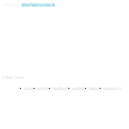
Contact us:
info@dailyceylon.lk
FOLLOW US
© Daily Ceylon
முகப்பு
உள்நாடு
வெளிநாடு
வணிகம்
சினிமா
விளையாட்டு