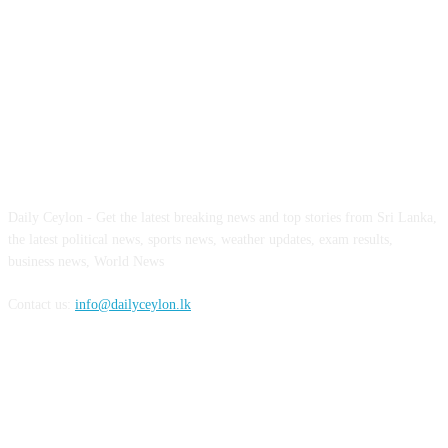
ABOUT US
Daily Ceylon - Get the latest breaking news and top stories from Sri Lanka,
the latest political news, sports news, weather updates, exam results,
business news, World News
Contact us:
info@dailyceylon.lk
FOLLOW US