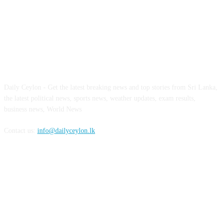
ABOUT US
Daily Ceylon - Get the latest breaking news and top stories from Sri Lanka,
the latest political news, sports news, weather updates, exam results,
business news, World News
Contact us:
info@dailyceylon.lk
FOLLOW US