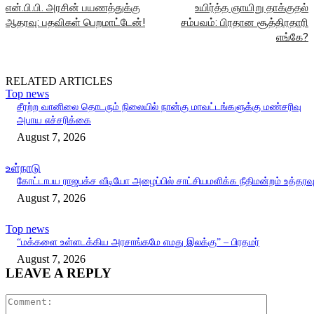
என்.பி.பி. அரசின் பயணத்துக்கு
உயிர்த்த ஞாயிறு தாக்குதல்
ஆதரவு: பதவிகள் பெறமாட்டேன்!
சம்பவம்: பிரதான சூத்திரதாரி
எங்கே?
RELATED ARTICLES
Top news
சீரற்ற வானிலை தொடரும் நிலையில் நான்கு மாவட்டங்களுக்கு மண்சரிவு
அபாய எச்சரிக்கை
August 7, 2026
உள்நாடு
கோட்டாபய ராஜபக்ச வீடியோ அழைப்பில் சாட்சியமளிக்க நீதிமன்றம் உத்தரவ
August 7, 2026
Top news
“மக்களை உள்ளடக்கிய அரசாங்கமே எமது இலக்கு” – பிரதமர்
August 7, 2026
LEAVE A REPLY
Comment: