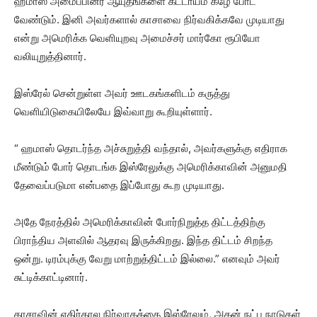
ஹமாஸ் அமைப்பினர் ஆயுதங்களை கட்டாயம் கீழே போட
வேண்டும். இனி அவர்களால் காசாவை நிர்வகிக்கவே முடியாது
என்று அமெரிக்க வெளியுறவு அமைச்சர் மார்கோ ரூபியோ
வலியுறுத்தினார்.
இஸ்ரேல் சென்றுள்ள அவர் ஊடகங்களிடம் கருத்து
வெளியிடுகையிலேயே இவ்வாறு கூறியுள்ளார்.
“ ஹமாஸ் தொடர்ந்த அச்சுறுத்தி வந்தால், அவர்களுக்கு எதிராக
மீண்டும் போர் தொடங்க இஸ்ரேலுக்கு அமெரிக்காவின் அனுமதி
தேவைப்படுமா என்பதை இப்போது கூற முடியாது.
அதே நேரத்தில் அமெரிக்காவின் போர்நிறுத்த திட்டத்திற்கு
பிராந்திய அளவில் ஆதரவு இருக்கிறது. இந்த திட்டம் சிறந்த
ஒன்று. டிரம்புக்கு வேறு மாற்றுத்திட்டம் இல்லை.” எனவும் அவர்
சுட்டிக்காட்டினார்.
காசாவின் எதிர்கால நிர்வாகத்தை இஸ்ரேலும், அதன் நட்பு நாடுகள்