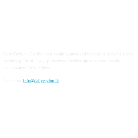
ABOUT US
Daily Ceylon - Get the latest breaking news and top stories from Sri Lanka,
the latest political news, sports news, weather updates, exam results,
business news, World News
Contact us:
info@dailyceylon.lk
FOLLOW US