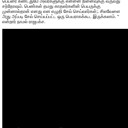
பெயரை கண்டதுமே அவர்களுக்கு என்னை நினைவுக்கு வருவது
சந்தோஷம். பெண்கள் தமது காதலர்களின் பெயருக்கு
முன்னால்தான் எனது என எழுதி சேவ் செய்வார்கள்;. சிலவேளை
அது அப்படி சேவ் செய்யப்பட்ட ஒரு பெயராகக்கூட இருக்கலாம். “
என்றார் நாமல் ராஜபக்ச.