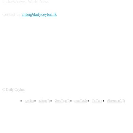
business news, World News
Contact us:
info@dailyceylon.lk
FOLLOW US
© Daily Ceylon
முகப்பு
உள்நாடு
வெளிநாடு
வணிகம்
சினிமா
விளையாட்டு