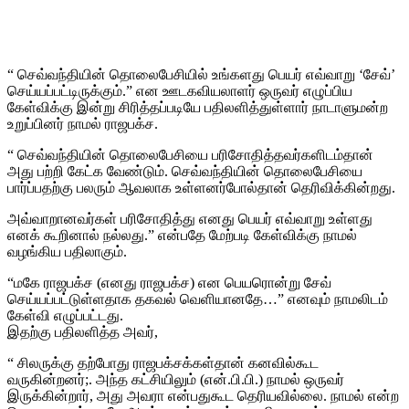
“ செவ்வந்தியின் தொலைபேசியில் உங்களது பெயர் எவ்வாறு ‘சேவ்’
செய்யப்பட்டிருக்கும்.” என ஊடகவியலாளர் ஒருவர் எழுப்பிய
கேள்விக்கு இன்று சிரித்தப்படியே பதிலளித்துள்ளார் நாடாளுமன்ற
உறுப்பினர் நாமல் ராஜபக்ச.
“ செவ்வந்தியின் தொலைபேசியை பரிசோதித்தவர்களிடம்தான்
அது பற்றி கேட்க வேண்டும். செவ்வந்தியின் தொலைபேசியை
பார்ப்பதற்கு பலரும் ஆவலாக உள்ளனர்போல்தான் தெரிவிக்கின்றது.
அவ்வாறானவர்கள் பரிசோதித்து எனது பெயர் எவ்வாறு உள்ளது
எனக் கூறினால் நல்லது.” என்பதே மேற்படி கேள்விக்கு நாமல்
வழங்கிய பதிலாகும்.
“மகே ராஜபக்ச (எனது ராஜபக்ச) என பெயரொன்று சேவ்
செய்யப்பட்டுள்ளதாக தகவல் வெளியானதே…” எனவும் நாமலிடம்
கேள்வி எழுப்பட்டது.
இதற்கு பதிலளித்த அவர்,
“ சிலருக்கு தற்போது ராஜபக்சக்கள்தான் கனவில்கூட
வருகின்றனர்;. அந்த கட்சியிலும் (என்.பி.பி.) நாமல் ஒருவர்
இருக்கின்றார், அது அவரா என்பதுகூட தெரியவில்லை. நாமல் என்ற