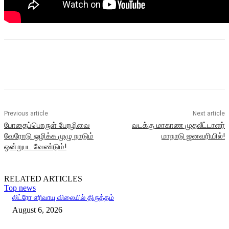
Previous article
Next article
போதைப்பொருள் பேரழிவை
வடக்கு மாகாண முதலீட்டாளர்
வேரோடு ஒழிக்க முழு நாடும்
மாநாடு ஜனவரியில்!
ஒன்றுபட வேண்டும்!
RELATED ARTICLES
Top news
லிட்ரோ எரிவாயு விலையில் திருத்தம்
August 6, 2026