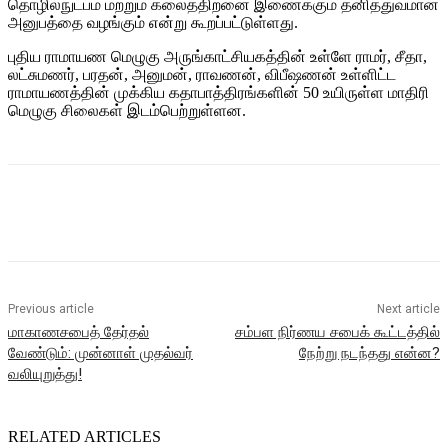
தொழில்நுட்பம் மற்றும் கலைத்திறனை இணைக்கும் தனித்துவமான
அனுபத்தை வழங்கும் என்று கூறப்பட்டுள்ளது.
புதிய ராமாயண மெழுகு அருங்காட்சியகத்தின் உள்ளே ராமர், சீதா,
லட்சுமணர், பரதன், அனுமன், ராவணன், விபீஷணன் உள்ளிட்ட
ராமாயணத்தின் முக்கிய கதாபாத்திரங்களின் 50 உயிருள்ள மாதிரி
மெழுகு சிலைகள் இடம்பெற்றுள்ளன.
Previous article
Next article
மாகாணசபைத் தேர்தல்
சம்பள நிர்ணய சபைக் கூட்டத்தில்
வேண்டும்: முன்னாள் முதல்வர்
நேற்று நடந்தது என்ன?
வலியுறுத்து!
RELATED ARTICLES