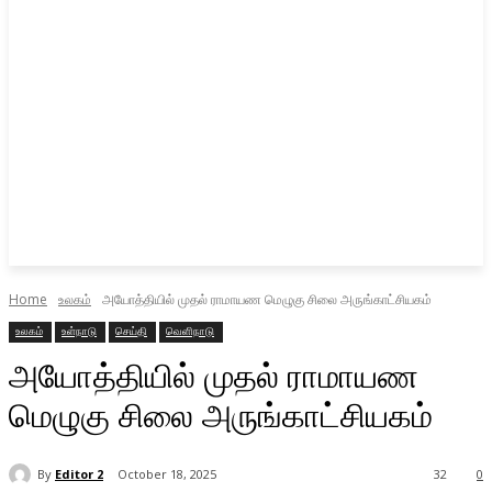
Home
உலகம்
அயோத்தியில் முதல் ராமாயண மெழுகு சிலை அருங்காட்சியகம்
உலகம்
உள்நாடு
செய்தி
வெளிநாடு
அயோத்தியில் முதல் ராமாயண
மெழுகு சிலை அருங்காட்சியகம்
By
Editor 2
October 18, 2025
32
0