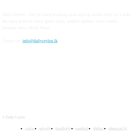
Daily Ceylon - Get the latest breaking news and top stories from Sri Lanka,
the latest political news, sports news, weather updates, exam results,
business news, World News
Contact us:
info@dailyceylon.lk
FOLLOW US
© Daily Ceylon
முகப்பு
உள்நாடு
வெளிநாடு
வணிகம்
சினிமா
விளையாட்டு