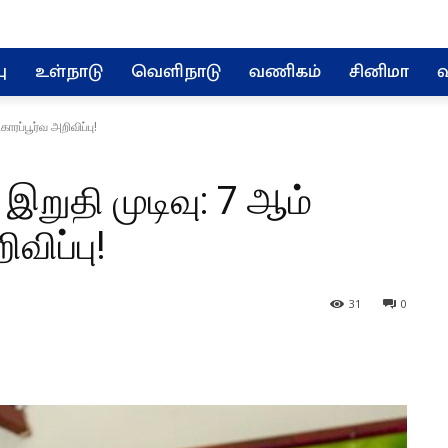
ு
உள்நாடு
வெளிநாடு
வணிகம்
சினிமா
வ
ாரப்பூர்வ அறிவிப்பு!
 இறுதி முடிவு: 7 ஆம்
விப்பு!
31
0