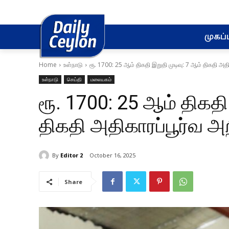
முகப்ப
Home
உள்நாடு
ரூ. 1700: 25 ஆம் திகதி இறுதி முடிவு: 7 ஆம் திகதி அதிக
உள்நாடு
செய்தி
மலையகம்
ரூ. 1700: 25 ஆம் திகதி
திகதி அதிகாரப்பூர்வ அறி
By
Editor 2
October 16, 2025
Share