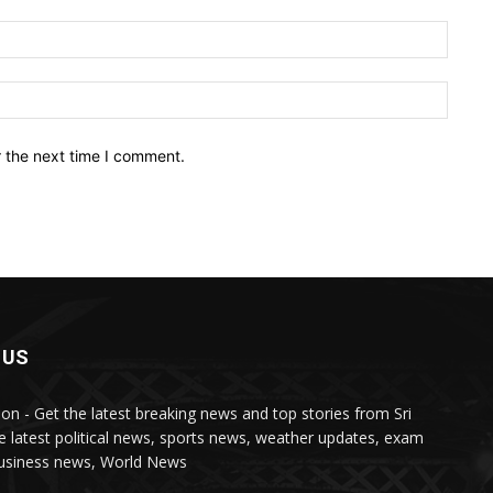
Email:
Websit
r the next time I comment.
 US
lon - Get the latest breaking news and top stories from Sri
e latest political news, sports news, weather updates, exam
business news, World News