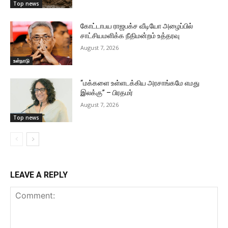
Top news
கோட்டாபய ராஜபக்ச வீடியோ அழைப்பில்
சாட்சியமளிக்க நீதிமன்றம் உத்தரவு
August 7, 2026
உள்நாடு
“மக்களை உள்ளடக்கிய அரசாங்கமே எமது
இலக்கு” – பிரதமர்
August 7, 2026
Top news
LEAVE A REPLY