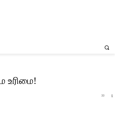
சம உரிமை!
33
0