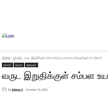
முகப்பு
உள்நாடு
வெளிநாடு
வணிகம்
Home
உள்நாடு
வருட இறுதிக்குள் சம்பள உயர்வு: மலையக மக்களுக்கும் சம உரிமை!
உள்நாடு
செய்தி
மலையகம்
வருட இறுதிக்குள் சம்பள உய
By
Editor 2
October 12, 2025
Share