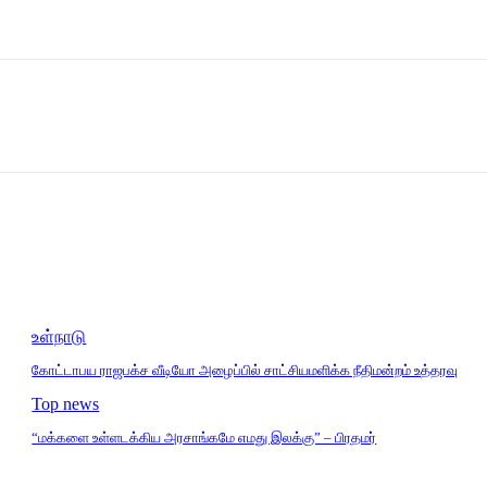
உள்நாடு
கோட்டாபய ராஜபக்ச வீடியோ அழைப்பில் சாட்சியமளிக்க நீதிமன்றம் உத்தரவு
Top news
“மக்களை உள்ளடக்கிய அரசாங்கமே எமது இலக்கு” – பிரதமர்