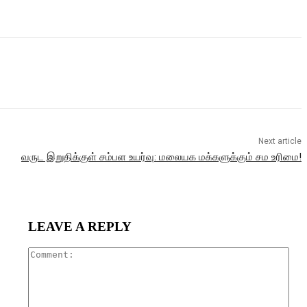
Next article
வருட இறுதிக்குள் சம்பள உயர்வு: மலையக மக்களுக்கும் சம உரிமை!
LEAVE A REPLY
Com