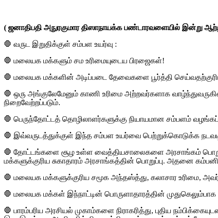
( ஜனாதிபதி அநுரகுமார திஸாநாயக்க பண்டாரவளையில் இன்று ஆற்ற
🛑 வருட இறுதிக்குள் சம்பள உயர்வு :
🛑 மலையக மக்களும் சம உரிமையுடைய பிரஜைகள்!
🛑 மலையக மக்களின் அடிப்படை தேவைகளை பூர்த்தி செய்வதற்குரிய
🛑 ஒரு அங்குலேமேனும் காணி உரிமை அற்றவர்களாக வாழ்ந்துவருகின்
நிறைவேற்றப்படும்.
🛑 பெருந்தோட்டத் தொழிலாளர்களுக்கு நியாயமான சம்பளம் வழங்கப்ப
🛑 இவ்வருடத்துக்குள் இந்த சம்பள உயர்வை பெற்றுக்கொடுக்க நடவடி
🛑 தோட்டங்களை சூழ உள்ள வைத்தியசாலைகளை அரசாங்கம் பொறுப்பே
மக்களுக்குரிய சுகாதாரம் அரசாங்கத்தின் பொறுப்பு. அதனை கம்பன
🛑 மலையக மக்களுக்குரிய சமூக அந்தஸ்த்து, கலாசார உரிமை, அவர
🛑 மலையக மக்கள் இந்நாட்டின் பொருளாதாரத்தின் முதுகெலும்பாக த
🛑 பாரம்பரிய அரசியல் முகாம்களை நிராகரித்து, புதிய நம்பிக்கையு