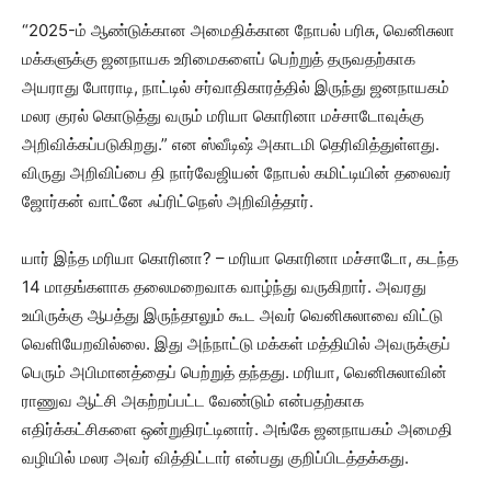
“2025-ம் ஆண்டுக்கான அமைதிக்கான நோபல் பரிசு, வெனிசுலா
மக்களுக்கு ஜனநாயக உரிமைகளைப் பெற்றுத் தருவதற்காக
அயராது போராடி, நாட்டில் சர்வாதிகாரத்தில் இருந்து ஜனநாயகம்
மலர குரல் கொடுத்து வரும் மரியா கொரினா மச்சாடோவுக்கு
அறிவிக்கப்படுகிறது.” என ஸ்வீடிஷ் அகாடமி தெரிவித்துள்ளது.
விருது அறிவிப்பை தி நார்வேஜியன் நோபல் கமிட்டியின் தலைவர்
ஜோர்கன் வாட்னே ஃப்ரிட்நெஸ் அறிவித்தார்.
யார் இந்த மரியா கொரினா? – மரியா கொரினா மச்சாடோ, கடந்த
14 மாதங்களாக தலைமறைவாக வாழ்ந்து வருகிறார். அவரது
உயிருக்கு ஆபத்து இருந்தாலும் கூட அவர் வெனிசுலாவை விட்டு
வெளியேறவில்லை. இது அந்நாட்டு மக்கள் மத்தியில் அவருக்குப்
பெரும் அபிமானத்தைப் பெற்றுத் தந்தது. மரியா, வெனிசுலாவின்
ராணுவ ஆட்சி அகற்றப்பட்ட வேண்டும் என்பதற்காக
எதிர்க்கட்சிகளை ஒன்றுதிரட்டினார். அங்கே ஜனநாயகம் அமைதி
வழியில் மலர அவர் வித்திட்டார் என்பது குறிப்பிடத்தக்கது.