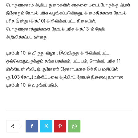
பொருளா​தா​ரம் ஆகிய துறை​களில் சாதனை படைப்​போருக்கு ஆண்​
டு​தோறும் நோபல் பரிசு வழங்​கப்​படு​கிறது. அமைதிக்கான நோபல்
பரிசு இன்று (அக்.10) அறிவிக்கப்பட்ட நிலையில்,
பொருளாதாரத்துக்கான நோபல் பரிசு அக்.13-ம் தேதி
அறிவிக்கப்பட உள்ளது.
டிசம்பர் 10-ல் விருது விழா.. இவ்விருது அறிவிக்கப்பட்ட
ஒவ்வொருவருக்கும் தங்க பதக்கம், பட்டயம், ரொக்கப் பரிசு 11
மில்லியன் ஸ்வீடிஷ் குரோனர் (தோராயமாக இந்திய மதிப்பில்
ரூ.1.03 கோடி) உள்ளிட்டவை ஆல்பிரட் நோபல் நினைவு நாளான
டிசம்பர் 10-ல் வழங்கப்படும்.