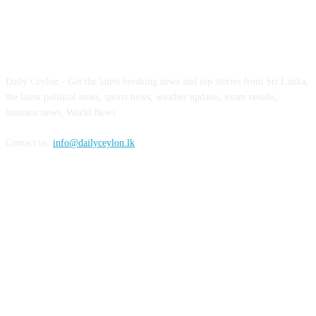
ABOUT US
Daily Ceylon - Get the latest breaking news and top stories from Sri Lanka,
the latest political news, sports news, weather updates, exam results,
business news, World News
Contact us:
info@dailyceylon.lk
FOLLOW US