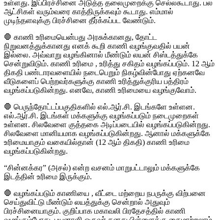
உள்ளது. இப்பிரச்சினை அடுத்த தலைமுறைக்கு செல்லகூடாது. பல
ஆட்சிகள் வரும்வரை காத்திருக்கவும் கூடாது. எம்மால்
முடிந்தளவுக்கு பிரச்சினை தீர்க்கப்பட வேண்டும்.
🛑 காணி உரிமையென்பது அரசுக்கானது, தோட்ட
நிறுவனத்துக்கானது எனக் கூறி காணி வழங்குவதில் பயன்
இல்லை. அவ்வாறு வழங்கினால் மீண்டும் லயன் சிஸ்டத்துக்கே
சென்றுவிடும். காணி உரிமை , உரித்து சகிதம் வழங்கப்படும். 12 ஆம்
திகதி பண்டாரவளையில் நடைபெறும் நிகழ்வின்போது ஏற்கனவே
வீடுகளைப் பெற்றவர்களுக்கு காணி உரித்துக்குரிய பத்திரம்
வழங்கப்படுகின்றது. எனவே, காணி உரிமையை வழங்குவோம்.
🛑 பெருந்தோட்டப்பகுதிகளில் எல்.ஆர்.சி. இடங்களே உள்ளன.
எல்.ஆர்.சி. இடங்கள் மக்களுக்கு வழங்கப்படும் நடைமுறைகள்
உள்ளன. சிலவேளை குத்தகை அடிப்படையில் வழங்கப்படுகின்றது.
சிலவேளை மானியமாக வழங்கப்படுகின்றது. ஆனால் மக்களுக்கே
உரிமையாகும் வகையில்தான் (12 ஆம் திகதி) காணி உரிமை
வழங்கப்படுகின்றது.
“சின்னக்கர” (அசல்) என்ற வசனம் மாறுபட்டாலும் மக்களுக்கே
இடத்தின் உரிமை இருக்கும்.
🛑 வழங்கப்படும் காணியை , வீட்டை மற்றைய நபருக்கு விற்பனை
செய்துவிட்டு மீண்டும் லயத்துக்கு சென்றால் அதுவும்
பிரச்சினையாகும். குறிப்பாக மகாவலி பிரதேசத்தில் காணி
வழங்கும்போது, பயனாளி ஒருவர் தனது பிள்ளைக்கு கைமாற்றலாம்.