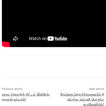
Previous article
Next article
காசா அமைதித் திட்டம்: இஸ்ரேல்,
தேயிலை தொழிற்சாலையில் தீ
ஹமாஸ் ஒப்புதல்!
விபத்து: கம்பனி பொறுப்பு
கூறவேண்டும்!