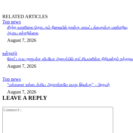
RELATED ARTICLES
Top news
சீரற்ற வானிலை தொடரும் நிலையில் நான்கு மாவட்டங்களுக்கு மண்சரிவு
அபாய எச்சரிக்கை
August 7, 2026
உள்நாடு
கோட்டாபய ராஜபக்ச வீடியோ அழைப்பில் சாட்சியமளிக்க நீதிமன்றம் உத்தரவ
August 7, 2026
Top news
“மக்களை உள்ளடக்கிய அரசாங்கமே எமது இலக்கு” – பிரதமர்
August 7, 2026
LEAVE A REPLY
Comment: