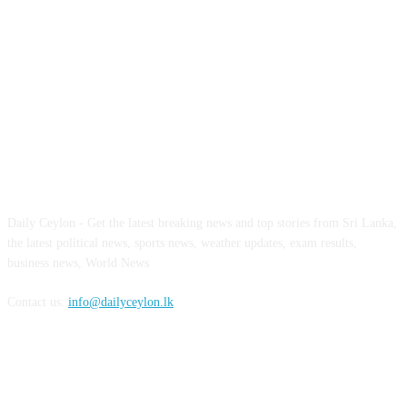
ABOUT US
Daily Ceylon - Get the latest breaking news and top stories from Sri Lanka,
the latest political news, sports news, weather updates, exam results,
business news, World News
Contact us:
info@dailyceylon.lk
FOLLOW US