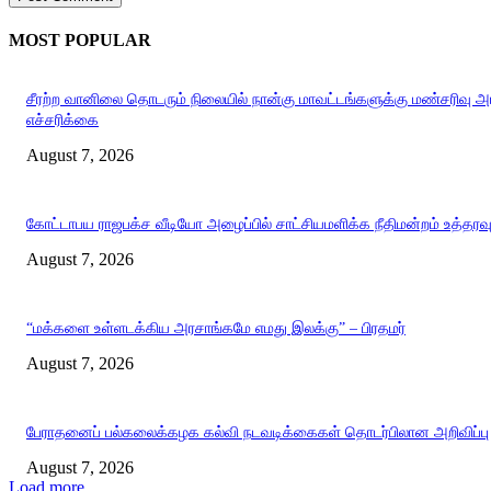
MOST POPULAR
சீரற்ற வானிலை தொடரும் நிலையில் நான்கு மாவட்டங்களுக்கு மண்சரிவு 
எச்சரிக்கை
August 7, 2026
கோட்டாபய ராஜபக்ச வீடியோ அழைப்பில் சாட்சியமளிக்க நீதிமன்றம் உத்தரவ
August 7, 2026
“மக்களை உள்ளடக்கிய அரசாங்கமே எமது இலக்கு” – பிரதமர்
August 7, 2026
பேராதனைப் பல்கலைக்கழக கல்வி நடவடிக்கைகள் தொடர்பிலான அறிவிப்பு
August 7, 2026
Load more