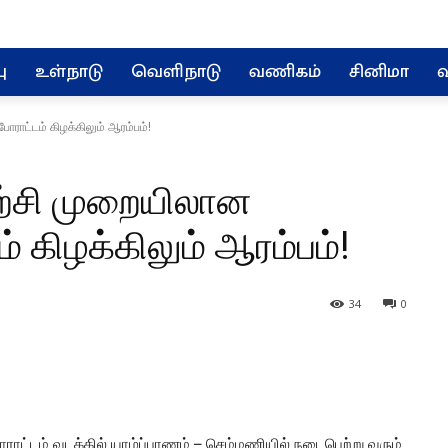
ு
உள்நாடு
வெளிநாடு
வணிகம்
சினிமா
வ
ராட்டம் கிழக்கிலும் ஆரம்பம்!
ழற்சி முறையிலான
 கிழக்கிலும் ஆரம்பம்!
34
0
ோராட்டம் வடக்கில் யாழ்ப்பாணம் – செம்மணியில் நடைபெற்று வரும்