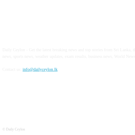
ABOUT US
Daily Ceylon - Get the latest breaking news and top stories from Sri Lanka, the
news, sports news, weather updates, exam results, business news, World New
Contact us:
info@dailyceylon.lk
FOLLOW US
© Daily Ceylon