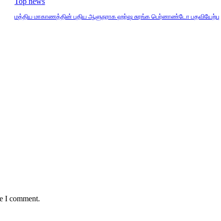
Top news
மத்திய மாகாணத்தின் புதிய ஆளுநராக ஹர்ஷ சுரங்க பெர்னாண்டோ பதவியேற்பு
me I comment.