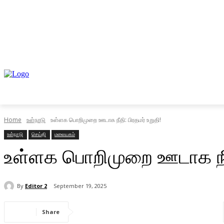
முகப்பு
உள்நாடு
வெளிநாடு
வணிகம்
Home
உள்நாடு
உள்ளக பொறிமுறை ஊடாக நீதி: பிரதமர் உறுதி!
உள்நாடு
செய்தி
மலையகம்
உள்ளக பொறிமுறை ஊடாக நீதி
By
Editor 2
September 19, 2025
Share