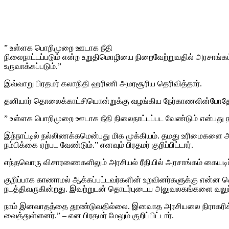
” உள்ளக பொறிமுறை ஊடாக நீதி
நிலைநாட்டப்படும் என்ற உறுதிமொழியை நிறைவேற்றுவதில் அரசாங்கம் 
உருவாக்கப்படும்.”
இவ்வாறு பிரதமர் கலாநிதி ஹரிணி அமரசூரிய தெரிவித்தார்.
தனியார் தொலைக்காட்சியொன்றுக்கு வழங்கிய நேர்காணலின்போதே 
” உள்ளக பொறிமுறை ஊடாக நீதி நிலைநாட்டப்பட வேண்டும் என்பது நா
இந்நாட்டில் நல்லிணக்கமென்பது மிக முக்கியம். தமது உரிமைகளை 
நம்பிக்கை ஏற்பட வேண்டும்.” எனவும் பிரதமர் குறிப்பிட்டார்.
எந்தவொரு விசாரணைகளிலும் அரசியல் ரீதியில் அரசாங்கம் கையடி
குறிப்பாக காணாமல் ஆக்கப்பட்டவர்களின் உறவினர்களுக்கு என்ன 
நடத்திவருகின்றது. இவற்றுடன் தொடர்புடைய அலுவலகங்களை வலுப்ப
நாம் இனவாதத்தை தூண்டுவதில்லை. இனவாத அரசியலை நிராகரிக்கி
வைத்துள்ளனர்.” – என பிரதமர் மேலும் குறிப்பிட்டார்.