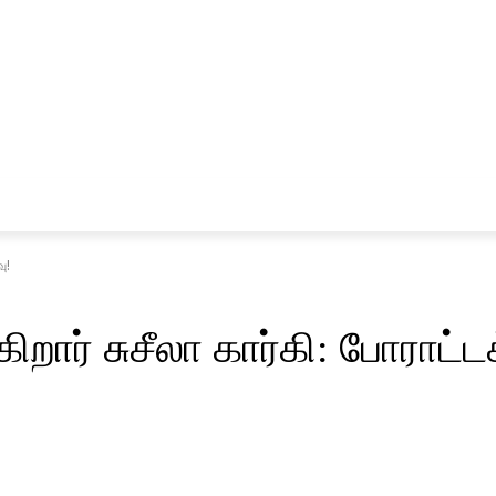
சினிமா
விளையாட்டு
ு!
ார் சுசீலா கார்கி: போராட்ட