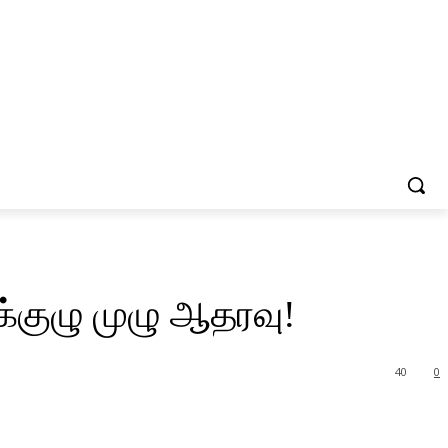
க்குழு முழு ஆதரவு!
40
0