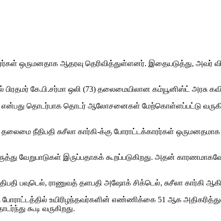
காரர்கள் ஒருமனதாக ஆதரவு தெரிவித்துள்ளனர். இதையடுத்து, அவர் 
 பிரதமர் கே.பி.சர்மா ஒலி​ (73) தலைமையிலான கம்யூனிஸ்ட் அரசு கவிழ்ந்
்வது என்பது தொடர்பாக தொடர் ஆலோசனைகள் மேற்கொள்ளப்பட்டு வரு
தலைமை நீதிபதி சுசீலா கார்கி-க்கு போராட்டக்காரர்கள் ஒருமனதமாக
 கருத்து வேறுபாடுகள் இருப்பதாகக் கூறப்படுகிறது. அதன் காரணமா
ி பவுடெல், ராணுவத் தளபதி அஷோக் சிக்டெல், சுசீலா கார்கி ஆ
த போராட்டத்தில் உயிரிழந்தவர்களின் எண்ணிக்கை 51 ஆக அதிகரித்து
டர்ந்து கூடி வருகிறது.