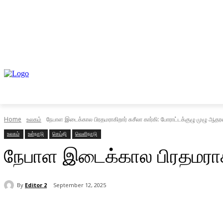
முகப்பு
உள்நாடு
வெளிநாடு
வணிகம்
Home
உலகம்
நேபாள இடைக்கால பிரதமராகிறார் சுசீலா கார்கி: போராட்டக்குழு முழு ஆதரவ
உலகம்
உள்நாடு
செய்தி
வெளிநாடு
நேபாள இடைக்கால பிரதமராகிற
By
Editor 2
September 12, 2025
Share