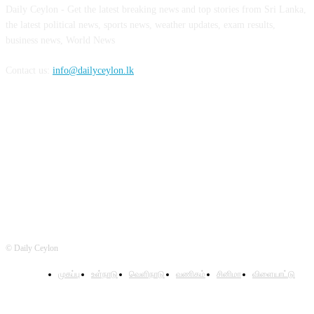
Daily Ceylon - Get the latest breaking news and top stories from Sri Lanka,
the latest political news, sports news, weather updates, exam results,
business news, World News
Contact us:
info@dailyceylon.lk
FOLLOW US
© Daily Ceylon
முகப்பு
உள்நாடு
வெளிநாடு
வணிகம்
சினிமா
விளையாட்டு