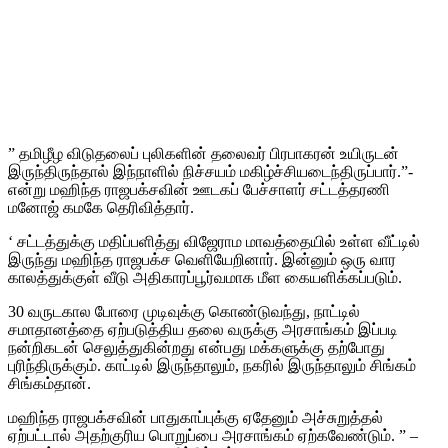
” தமிழீழ விடுதலைப் புலிகளின் தலைவர் பிரபாகரன் உயிருடன்
இருந்திருந்தால் இந்நாளில் நிச்சயம் மகிழ்ச்சியடைந்திருப்பார்.”-
என்று மஹிந்த ராஜபக்சவின் ஊடகப் பேச்சாளர் சட்டத்தரணி
மனோஜ் கமகே தெரிவித்தார்.
‘ சட்டத்துக்கு மதிப்பளித்து விஜேராம மாவத்தையில் உள்ள வீட்டில்
இருந்து மஹிந்த ராஜபக்ச வெளியேறினார். இன்னும் ஒரு வார
காலத்துக்குள் வீடு அதிகாரப்பூர்வமாக மீள கையளிக்கப்படும்.
30 வருடகால போரை முடிவுக்கு கொண்டுவந்து, நாட்டில்
சமாதானத்தை ஏற்படுத்திய தலை வருக்கு அரசாங்கம் இப்படி
நன்றிகடன் செலுத்துகின்றது என்பது மக்களுக்கு தற்போது
புரிந்திருக்கும். காட்டில் இருந்தாலும், நகரில் இருந்தாலும் சிங்கம்
சிங்கம்தான்.
மஹிந்த ராஜபக்சவின் பாதுகாப்புக்கு ஏதேனும் அச்சுறுத்தல்
ஏற்பட்டால் அதற்குரிய பொறுப்பை அரசாங்கம் ஏற்கவேண்டும். ” –