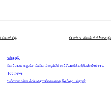
னி வௌியீடு
பெண் உடலியல் சிகிச்சை ந
உள்நாடு
கோட்டாபய ராஜபக்ச வீடியோ அழைப்பில் சாட்சியமளிக்க நீதிமன்றம் உத்தரவு
Top news
“மக்களை உள்ளடக்கிய அரசாங்கமே எமது இலக்கு” – பிரதமர்