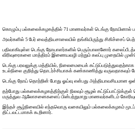
Share
கொழும்பு பல்கலைக்கழகத்தில் 71 மாணவர்கள் டெங்கு நோயினால் பா
அவர்களில் 5 பேர் வைத்தியசாலையில் தங்கியிருந்து சிகிச்சைப் பெற்
பதிவாகியுள்ள டெங்கு நோயாளர்களில் பெரும்பாலானோர் கலைப்பீடத்தை
விரிவுரைகளை மாத்திரம் இணையவழி மற்றும் கலப்பு முறையில் முன்ன
டெங்கு பரவலுக்கு மத்தியில், நிலைமையைக் கட்டுப்படுத்துவதற்க
உடல்நிலை குறித்து தொடர்ச்சியாகக் கண்காணித்து வருவதாகவும் பே
டெங்கு நோய் தொற்றின் போது ஓய்வு என்பது அத்தியாவசியமான ஒன்
தற்போது பல்கலைக்கழகத்திற்குள் நிலவும் சூழல் கட்டுப்பாட்டுக்கு
மருத்துவ ஆலோசனைகளைப் பின்பற்றுமாறு மாணவர்களிடம் கோரியுள
இந்தச் சூழ்நிலையில் எந்தவொரு வகையிலும் பல்கலைக்கழகம் மூடப
திட்டவட்டமாகக் கூறினார்.