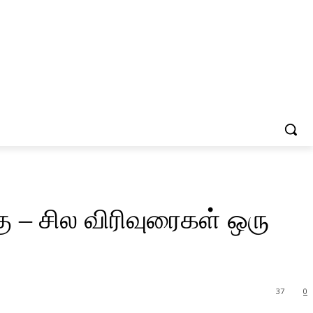
 – சில விரிவுரைகள் ஒரு
37
0