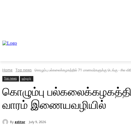
முகப்பு
உள்நாடு
வெளிநாடு
வணிகம்
Home
Top news
கொழும்பு பல்கலைக்கழகத்தில் 71 மாணவர்களுக்கு டெங்கு - சில வ
Top news
உள்நாடு
கொழும்பு பல்கலைக்கழகத்தி
வாரம் இணையவழியில்
By
editor
July 9, 2026