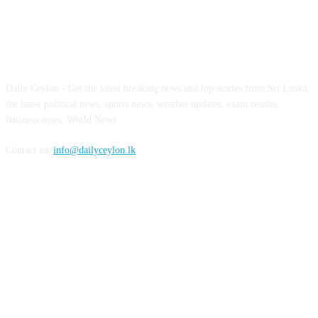
ABOUT US
Daily Ceylon - Get the latest breaking news and top stories from Sri Lanka,
the latest political news, sports news, weather updates, exam results,
business news, World News
Contact us:
info@dailyceylon.lk
FOLLOW US