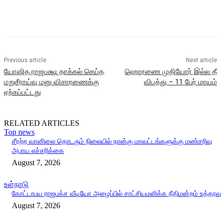
Previous article
Next article
யோஷித ராஜபக்ஷ தாக்கல் செய்த
ஹொரணை முதியோர் இல்ல தீ
மறுசீராய்வு மனு விசாரணைக்கு
விபத்து – 11 பேர் மாயம்
ஏற்கப்பட்டது
RELATED ARTICLES
Top news
சீரற்ற வானிலை தொடரும் நிலையில் நான்கு மாவட்டங்களுக்கு மண்சரிவு
அபாய எச்சரிக்கை
August 7, 2026
உள்நாடு
கோட்டாபய ராஜபக்ச வீடியோ அழைப்பில் சாட்சியமளிக்க நீதிமன்றம் உத்தரவ
August 7, 2026