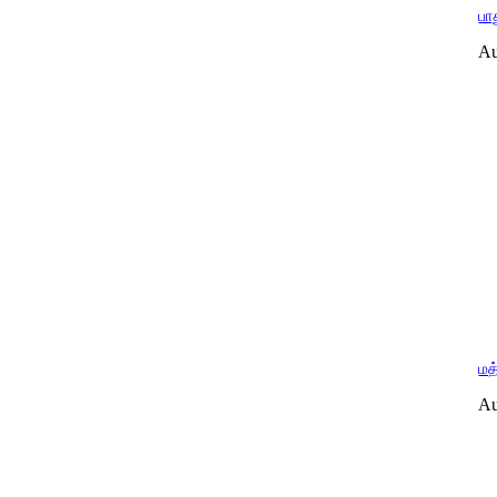
பா
Au
மத
Au