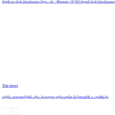
சிறுபோக நெல் கொள்வனவு தொடரும் – இதுவரை 19,592 தொன் நெல் கொள்வனவு
Top news
மத்திய மாகாணத்தின் புதிய ஆளுநராக ஹர்ஷ சுரங்க பெர்னாண்டோ பதவியேற்பு