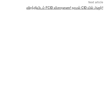
Next article
ஷிரந்தியிடம் FCID விசாரணை! நாமல் CID யில் ஆஜர்!