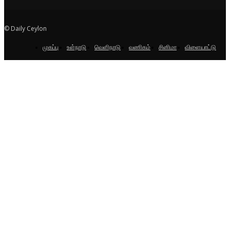
© Daily Ceylon
முகப்பு
உள்நாடு
வெளிநாடு
வணிகம்
சினிமா
விளையாட்டு