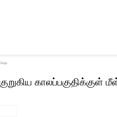
சினிமா
விளையாட்டு
டந்தது
ுறுகிய காலப்பகுதிக்குள் மீள