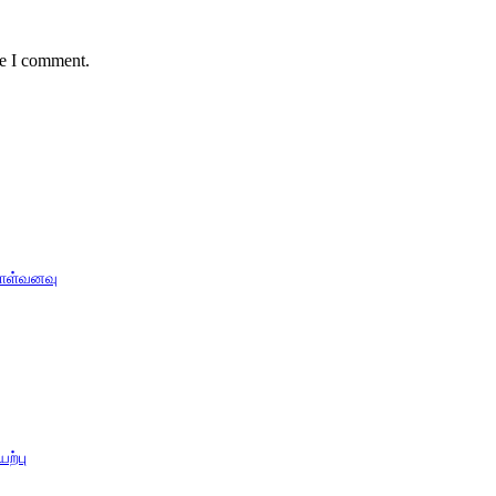
me I comment.
ொள்வனவு
ற்பு