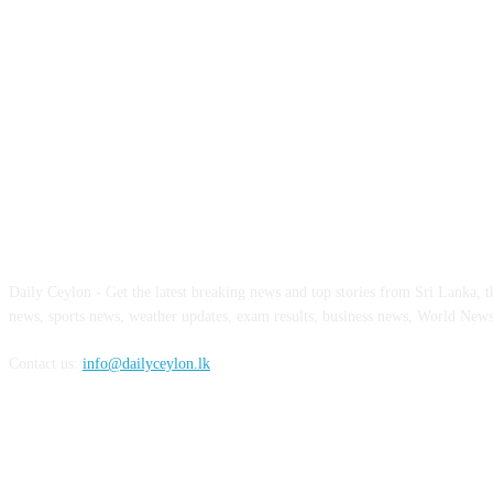
ABOUT US
Daily Ceylon - Get the latest breaking news and top stories from Sri Lanka, the
news, sports news, weather updates, exam results, business news, World New
Contact us:
info@dailyceylon.lk
FOLLOW US