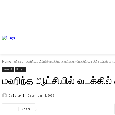
முகப்பு
உள்நாடு
வெளிநாடு
வணிகம்
Home
உள்நாடு
மஹிந்த ஆட்சியில் வடக்கில் குறுகிய காலப்பகுதிக்குள் மீள்குடியேற்றம் ந
உள்நாடு
செய்தி
மஹிந்த ஆட்சியில் வடக்கில் க
By
Editor 2
December 11, 2025
Share