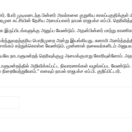
. போர் முடிவடைந்த பின்னர் அவர்களை குறுகிய காலப்பகுதிக்குள் மீ
முன கட்சியின் தேசிய அமைப்பாளர் நாமல் ராஜபக்ச எம்.பி. தெரிவித்த
இருப்பிடங்களுக்கு அனுப்ப வேண்டும். அதன்பின்னர் மாற்று காணிகள
ியமர்த்துவதற்குரிய பொறிமுறை அன்று இயங்கியது. சுனாமி அனர்த்தத்
ரசாங்கம் கற்றுக்கொள்ள வேண்டும். முன்னாள் தலைவர்களிடம் அனுப
டறியவே நாடாளுமன்றத் தெரிவுக்குழு அமைக்குமாறு கோரியுள்ளோம். அ
டாளுமன்றத்தில் அறிவிக்கப்பட்ட நிவாரணங்கள் வழங்கப்பட வேண்டும்
வேற்றுவோம்.” எனவும் நாமல் ராஜபக்ச எம்.பி. குறிப்பிட்டார்.