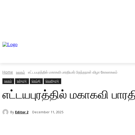
முகப்பு
உள்நாடு
வெளிநாடு
வணிகம்
Home
உலகம்
எட்டயபுரத்தில் மகாகவி பாரதியார் பிறந்தநாள் விழா கோலாகலம்
உலகம்
உள்நாடு
செய்தி
வெளிநாடு
எட்டயபுரத்தில் மகாகவி பார
By
Editor 2
December 11, 2025
Share