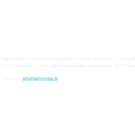
ABOUT US
Daily Ceylon - Get the latest breaking news and top stories from Sri Lanka, the
news, sports news, weather updates, exam results, business news, World New
Contact us:
info@dailyceylon.lk
FOLLOW US