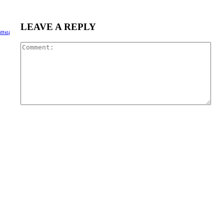
LEAVE A REPLY
னவு
Com