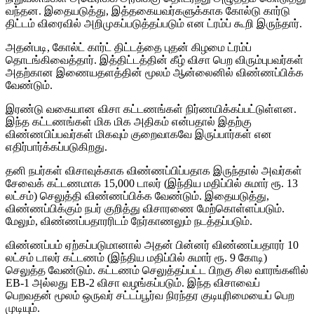
வந்தன. இதையடுத்து, இத்தகையவர்களுக்காக கோல்டு கார்டு
திட்டம் விரைவில் அறிமுகப்படுத்தப்படும் என ட்ரம்ப் கூறி இருந்தார்.
அதன்படி, கோல்ட் கார்ட் திட்டத்தை புதன் கிழமை ட்ரம்ப்
தொடங்கிவைத்தார். இத்திட்டத்தின் கீழ் விசா பெற விரும்புபவர்கள்
அதற்கான இணையதளத்தின் மூலம் ஆன்லைனில் விண்ணப்பிக்க
வேண்டும்.
இரண்டு வகையான விசா கட்டணங்கள் நிர்ணயிக்கப்பட்டுள்ளன.
இந்த கட்டணங்கள் மிக மிக அதிகம் என்பதால் இதற்கு
விண்ணபிப்பவர்கள் மிகவும் குறைவாகவே இருப்பார்கள் என
எதிர்பார்க்கப்படுகிறது.
தனி நபர்கள் விசாவுக்காக விண்ணப்பிப்பதாக இருந்தால் அவர்கள்
சேவைக் கட்டணமாக 15,000 டாலர் (இந்திய மதிப்பில் சுமார் ரூ. 13
லட்சம்) செலுத்தி விண்ணப்பிக்க வேண்டும். இதையடுத்து,
விண்ணப்பிக்கும் நபர் குறித்து விசாரணை மேற்கொள்ளப்படும்.
மேலும், விண்ணப்பதாரரிடம் நேர்காணலும் நடத்தப்படும்.
விண்ணப்பம் ஏற்கப்படுமானால் அதன் பின்னர் விண்ணப்பதாரர் 10
லட்சம் டாலர் கட்டணம் (இந்திய மதிப்பில் சுமார் ரூ. 9 கோடி)
செலுத்த வேண்டும். கட்டணம் செலுத்தப்பட்ட பிறகு சில வாரங்களில்
EB-1 அல்லது EB-2 விசா வழங்கப்படும். இந்த விசாவைப்
பெறவதன் மூலம் ஒருவர் சட்டப்பூர்வ நிரந்தர குடியுரிமையைப் பெற
முடியும்.