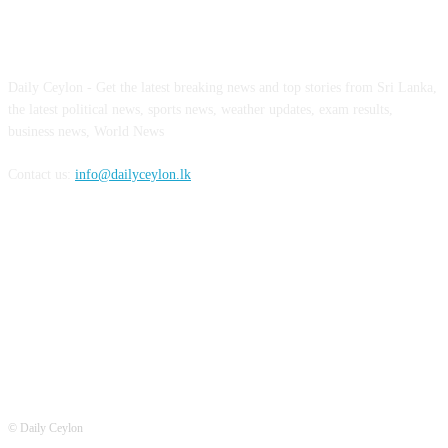
ABOUT US
Daily Ceylon - Get the latest breaking news and top stories from Sri Lanka,
the latest political news, sports news, weather updates, exam results,
business news, World News
Contact us:
info@dailyceylon.lk
FOLLOW US
© Daily Ceylon