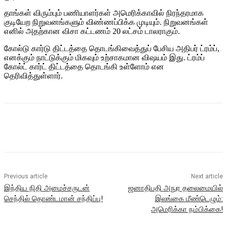
தாங்கள் விரும்பும் பணியாளர்கள் அமெரிக்காவில் நிரந்தரமாக
குடியேற நிறுவனங்களும் விண்ணப்பிக்க முடியும். நிறுவனங்கள்
எனில் அதற்கான விசா கட்டணம் 20 லட்சம் டாலராகும்.
கோல்டு கார்டு திட்டத்தை தொடங்கிவைத்துப் பேசிய அதிபர் ட்ரம்ப்,
எனக்கும் நாட்டுக்கும் மிகவும் உற்சாகமான விஷயம் இது. ட்ரம்ப்
கோல்ட் கார்ட் திட்டத்தை தொடங்கி உள்ளோம் என
தெரிவித்துள்ளார்.
Previous article
Next article
இந்திய நிதி அமைச்சருடன்
ஜனாதிபதி அநுர தலைமையில்
செந்தில் தொண்டமான் சந்திப்பு!
இலங்கை மீண்டெழும்:
அமெரிக்கா நம்பிக்கை!