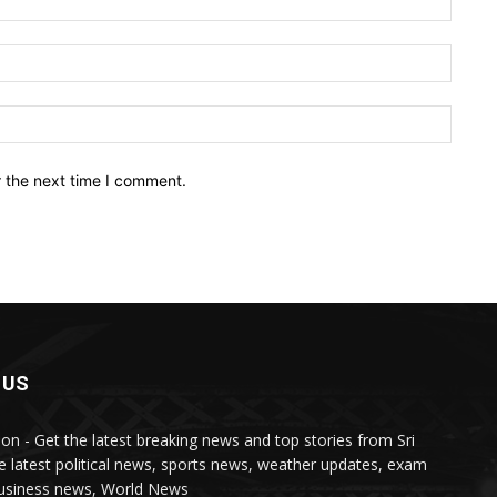
Email:
Websit
r the next time I comment.
 US
lon - Get the latest breaking news and top stories from Sri
e latest political news, sports news, weather updates, exam
business news, World News