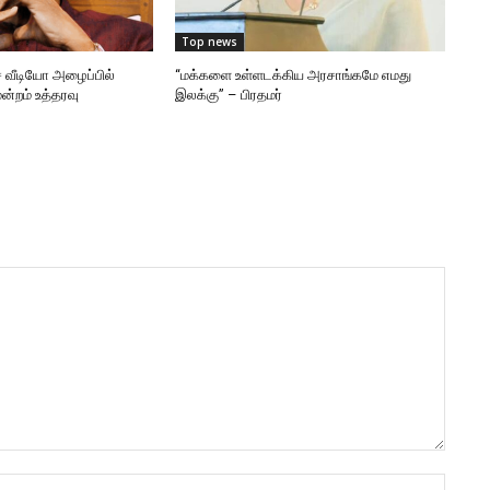
Top news
 வீடியோ அழைப்பில்
“மக்களை உள்ளடக்கிய அரசாங்கமே எமது
ன்றம் உத்தரவு
இலக்கு” – பிரதமர்
Name: