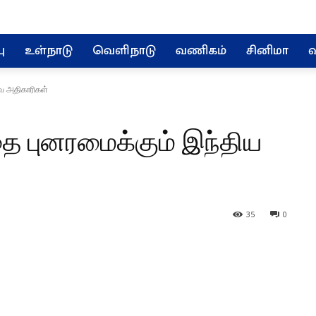
ு
உள்நாடு
வெளிநாடு
வணிகம்
சினிமா
வ
வ அதிகாரிகள்
ை புனரமைக்கும் இந்திய
35
0