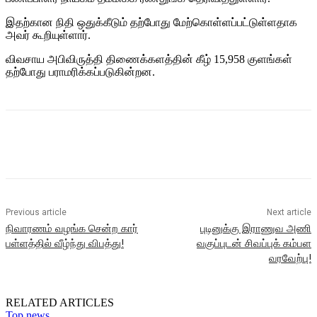
இதற்கான நிதி ஒதுக்கீடும் தற்போது மேற்கொள்ளப்பட்டுள்ளதாக
அவர் கூறியுள்ளார்.
விவசாய அபிவிருத்தி திணைக்களத்தின் கீழ் 15,958 குளங்கள்
தற்போது பராமரிக்கப்படுகின்றன.
Previous article
Next article
நிவாரணம் வழங்க சென்ற கார்
புடினுக்கு இராணுவ அணி
பள்ளத்தில் வீழ்ந்து விபத்து!
வகுப்புடன் சிவப்புக் கம்பள
வரவேற்பு!
RELATED ARTICLES
Top news