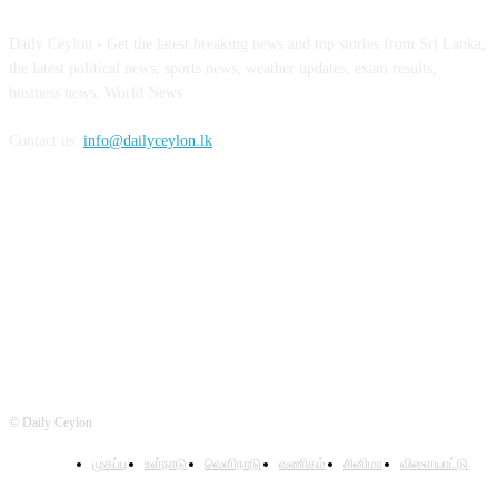
Daily Ceylon - Get the latest breaking news and top stories from Sri Lanka,
the latest political news, sports news, weather updates, exam results,
business news, World News
Contact us:
info@dailyceylon.lk
FOLLOW US
© Daily Ceylon
முகப்பு
உள்நாடு
வெளிநாடு
வணிகம்
சினிமா
விளையாட்டு