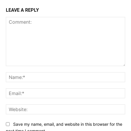
LEAVE A REPLY
Comment:
Na
Ema
Web
Save my name, email, and website in this browser for the
next time I comment.