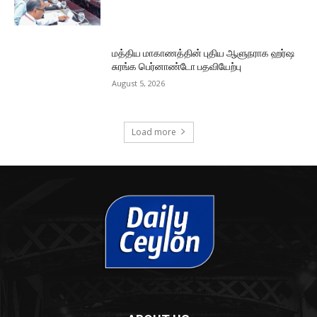
மத்திய மாகாணத்தின் புதிய ஆளுநராக ஹர்ஷ
சுரங்க பெர்னாண்டோ பதவியேற்பு
August 5, 2026
Load more