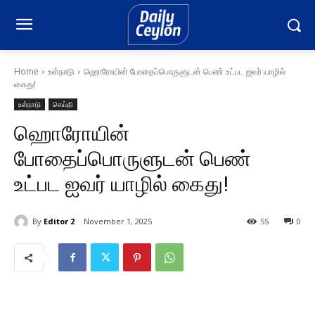
Home
உள்நாடு
ஹொரோயின் போதைப்பொருளுடன் பெண் உட்பட ஐவர் யாழில்
கைது!
உள்நாடு
செய்தி
ஹொரோயின்
போதைப்பொருளுடன் பெண்
உட்பட ஐவர் யாழில் கைது!
By
Editor 2
November 1, 2025
55
0