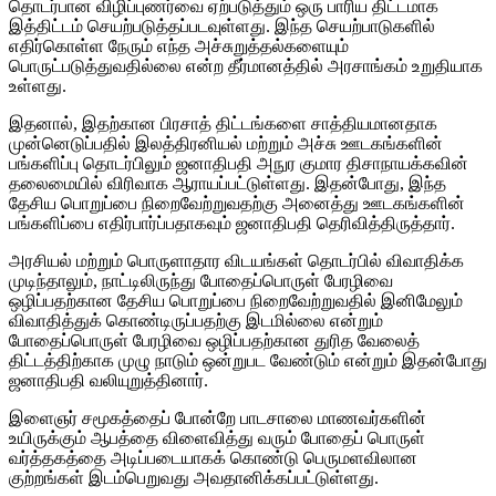
தொடர்பான விழிப்புணர்வை ஏற்படுத்தும் ஒரு பாரிய திட்டமாக
இத்திட்டம் செயற்படுத்தப்படவுள்ளது. இந்த செயற்பாடுகளில்
எதிர்கொள்ள நேரும் எந்த அச்சுறுத்தல்களையும்
பொருட்படுத்துவதில்லை என்ற தீர்மானத்தில் அரசாங்கம் உறுதியாக
உள்ளது.
இதனால், இதற்கான பிரசாத் திட்டங்களை சாத்தியமானதாக
முன்னெடுப்பதில் இலத்திரனியல் மற்றும் அச்சு ஊடகங்களின்
பங்களிப்பு தொடர்பிலும் ஜனாதிபதி அநுர குமார திசாநாயக்கவின்
தலைமையில் விரிவாக ஆராயப்பட்டுள்ளது. இதன்போது, இந்த
தேசிய பொறுப்பை நிறைவேற்றுவதற்கு அனைத்து ஊடகங்களின்
பங்களிப்பை எதிர்பார்ப்பதாகவும் ஜனாதிபதி தெரிவித்திருத்தார்.
அரசியல் மற்றும் பொருளாதார விடயங்கள் தொடர்பில் விவாதிக்க
முடிந்தாலும், நாட்டிலிருந்து போதைப்பொருள் பேரழிவை
ஒழிப்பதற்கான தேசிய பொறுப்பை நிறைவேற்றுவதில் இனிமேலும்
விவாதித்துக் கொண்டிருப்பதற்கு இடமில்லை என்றும்
போதைப்பொருள் பேரழிவை ஒழிப்பதற்கான துரித வேலைத்
திட்டத்திற்காக முழு நாடும் ஒன்றுபட வேண்டும் என்றும் இதன்போது
ஜனாதிபதி வலியுறுத்தினார்.
இளைஞர் சமூகத்தைப் போன்றே பாடசாலை மாணவர்களின்
உயிருக்கும் ஆபத்தை விளைவித்து வரும் போதைப் பொருள்
வர்த்தகத்தை அடிப்படையாகக் கொண்டு பெருமளவிலான
குற்றங்கள் இடம்பெறுவது அவதானிக்கப்பட்டுள்ளது.