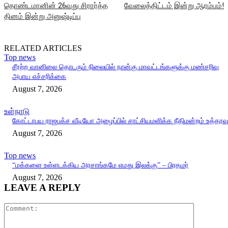
தொண்டமானின் 26வது சிரார்த்த
வேலைத்திட்டம் இன்று ஆரம்பம்!
தினம் இன்று அனுஷ்டிப்பு
RELATED ARTICLES
Top news
சீரற்ற வானிலை தொடரும் நிலையில் நான்கு மாவட்டங்களுக்கு மண்சரிவு
அபாய எச்சரிக்கை
August 7, 2026
உள்நாடு
கோட்டாபய ராஜபக்ச வீடியோ அழைப்பில் சாட்சியமளிக்க நீதிமன்றம் உத்தரவ
August 7, 2026
Top news
“மக்களை உள்ளடக்கிய அரசாங்கமே எமது இலக்கு” – பிரதமர்
August 7, 2026
LEAVE A REPLY
Comment: