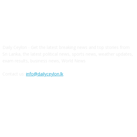
ABOUT US
Daily Ceylon - Get the latest breaking news and top stories from
Sri Lanka, the latest political news, sports news, weather updates,
exam results, business news, World News
Contact us:
info@dailyceylon.lk
FOLLOW US