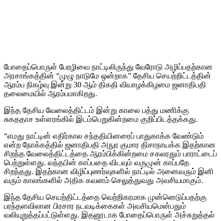
போதைப்பொருள் பேரழிவை நாட்டிலிருந்து வேரோடு அழிப்பதற்கான
அரசாங்கத்தின் “முழு நாடுமே ஒன்றாக” தேசிய செயற்றிட்டத்தின்
ஆரம்ப நிகழ்வு இன்று 30 ஆம் திகதி வியாழக்கிழமை ஜனாதிபதி
தலைமையில் ஆரம்பமாகிறது.
இந்த தேசிய வேலைத்திட்டம் இன்று காலை பத்து மணிக்கு
சுகததாச உள்ளரங்கில் இடம்பெறுகின்றமை குறிப்பிடத்தக்கது.
“எமது நாட்டின் எதிர்கால சந்ததியினரைப் பாதுகாக்க வேண்டும்
என்ற நோக்கத்தில் ஜனாதிபதி அநுர குமார திசாநாயக்க இதற்கான
சிறந்த வேலைத்திட்டத்தை ஆரம்பிக்கின்றமை சகலரதும் பாராட்டைப்
பெற்றுள்ளது. வந்தபின் காப்பதை விடவும் வருமுன் காப்பதே
சிறந்தது. இதற்கான விழிப்புணர்வுகளில் நாட்டில் அனைவரும் இனி
வரும் காலங்களில் அதிக கவனம் செலுத்துவது அவசியமாகும்.
இந்த தேசிய செயற்திட்டத்தை வெற்றிகரமாக முன்னெடுப்பதற்கு
பரந்தளவிலான பிரசார நடவடிக்கைகள் அவசியமென்பதும்
வலியுறுத்தப்பட்டுள்ளது. இதனூடாக போதைப்பொருள் அச்சுறுத்தல்